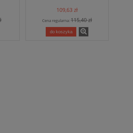
109,63 zł
ł
115,40 zł
Cena regularna:
do koszyka