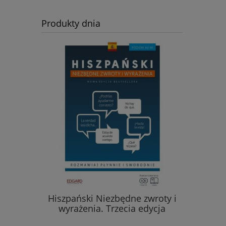
Produkty dnia
Hiszpański Niezbędne zwroty i
Włoski. R
iczeniami
wyrażenia. Trzecia edycja
tematyc