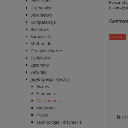
Podręczniki
Romanista.
materiały d
Gramatyka
Słownictwo
Gastro
Kompetencje
Rozmówki
Samouczki
promocja
Multimedia
Gry dydaktyczne
Dydaktyka
Egzaminy
Słowniki
Język specjalistyczny
Biznes
Ekonomia
Gastronomia
Medycyna
Prawo
Buon
Technologia i inżynieria