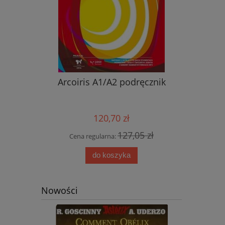
nik ucznia
Arcoiris A1/A2 podręcznik
Nowy ję
przyjemn
aud
120,70 zł
0 zł
127,05 zł
Cena regularna:
Cena
do koszyka
Nowości