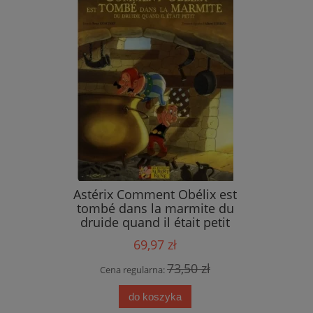
ings
Astérix Comment Obélix est
tombé dans la marmite du
druide quand il était petit
69,97 zł
 zł
73,50 zł
Cena regularna:
do koszyka