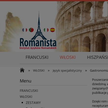
FRANCUSKI
WŁOSKI
HISZPAŃS
»
»
»
WŁOSKI
Język specjalistyczny
Gastronomi
Poszerzani
Menu
dziedziną, 
związanych
FRANCUSKI
publikacje
WŁOSKI
Dzięki nim
ZESTAWY
recepturam