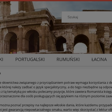
KI
PORTUGALSKI
RUMUŃSKI
ŁACINA
a
e słownictwa związanego z przyrządzaniem potraw wymaga korzystania z de
w której należy zadbać o język specjalistyczny, a do tego niezbędne są odp
 z tą tematyką po włosku polecamy pozycje, które zawiera Romanista księga
 przeznaczone dla osób posługujących się językiem na różnym poziomie za
 można poznać przepisy na najlepsze włoskie dania, które każdemu przypadn
i jest gwarancją niepowtarzalnego smaku, warto więc skorzystać z lektur of