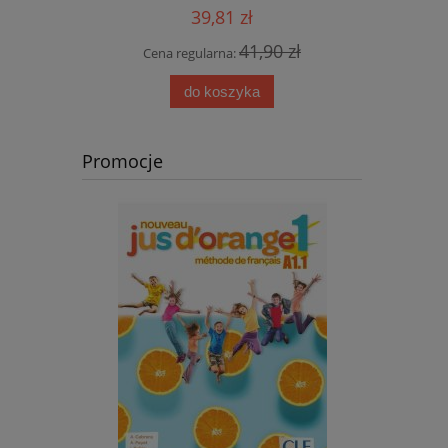
39,81 zł
41,90 zł
Cena regularna:
Cen
 zł
do koszyka
Promocje