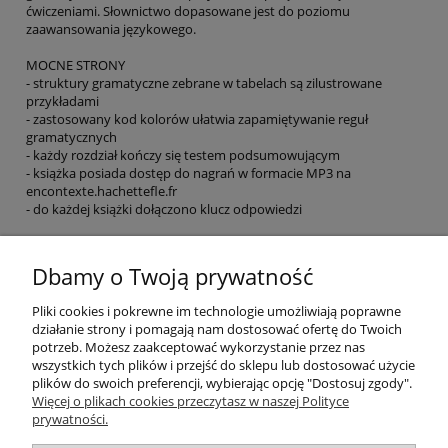
ćwiczeniami. Słownictwo dopasowane jest do poziomu
zaawansowania językowego.
MOCNE STRONY
- struktury gramatyczne zebrane w tabelach są zilustrowane
przykładami
- zastosowany kod kolorów ułatwia zapamiętywanie reguł
gramatycznych
- każdy rozdział kończy się testem podsumowującym
- książka posiada dostęp do nagrań w formacie MP3 na
encontexte.hachettefle.fr
- do każdej książki dołączono klucz odpowiedzi
EAN: 9782014016338
Dbamy o Twoją prywatność
ZAJRZYJ DO ŚRODKA
Pliki cookies i pokrewne im technologie umożliwiają poprawne
działanie strony i pomagają nam dostosować ofertę do Twoich
potrzeb. Możesz zaakceptować wykorzystanie przez nas
O nas
wszystkich tych plików i przejść do sklepu lub dostosować użycie
plików do swoich preferencji, wybierając opcję "Dostosuj zgody".
Płatności i dostawa
Więcej o plikach cookies przeczytasz w naszej Polityce
prywatności.
Moje konto