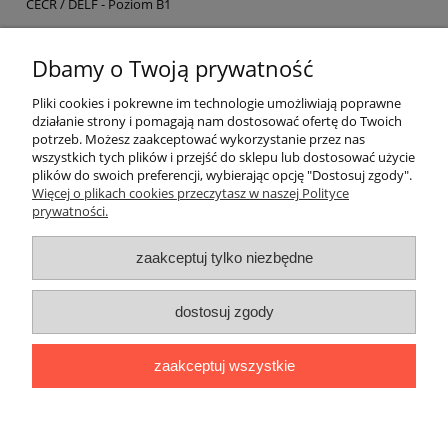
CECR / DELF - Poziom B1
EAN:
9782090380569
Dbamy o Twoją prywatność
ZAJRZYJ DO ŚRODKA
Pliki cookies i pokrewne im technologie umożliwiają poprawne
działanie strony i pomagają nam dostosować ofertę do Twoich
potrzeb. Możesz zaakceptować wykorzystanie przez nas
O nas
wszystkich tych plików i przejść do sklepu lub dostosować użycie
plików do swoich preferencji, wybierając opcję "Dostosuj zgody".
Płatności i dostawa
Więcej o plikach cookies przeczytasz w naszej Polityce
prywatności.
Moje konto
zaakceptuj tylko niezbędne
dostosuj zgody
"Romanista" Internetowa Księgarnia Językowa 2025
Wszystko, czego potrzebujesz do nauki języków romańskich
zaakceptuj wszystkie
Ul. Bolesława Limanowskiego 102 lok. 45, 91-042 Łódź |
+48 730
424 186
|
biuro@romanista.edu.pl
pokaż pełną wersję strony
;