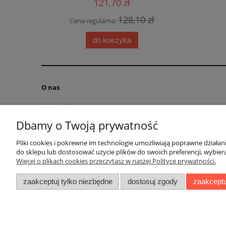
121,70 zł
 zł
128,10 zł
Cena regularna:
Cena
do koszyka
O nas
Kim jesteśmy?
Kontakt
Dbamy o Twoją prywatność
RODO obowiązek informacyjny
Pliki cookies i pokrewne im technologie umożliwiają poprawne działa
Blog
do sklepu lub dostosować użycie plików do swoich preferencji, wybiera
Regulamin
Więcej o plikach cookies przeczytasz w naszej Polityce prywatności.
zaakceptuj tylko niezbędne
dostosuj zgody
zaakceptu
Ul. Bolesł