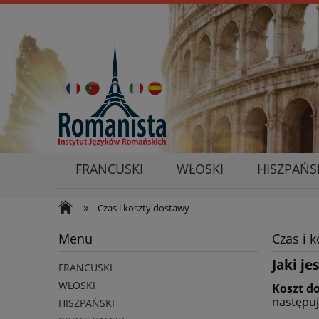
FRANCUSKI
WŁOSKI
HISZPAŃS
»
Czas i koszty dostawy
Menu
Czas i 
Jaki j
FRANCUSKI
WŁOSKI
Koszt d
następuj
HISZPAŃSKI