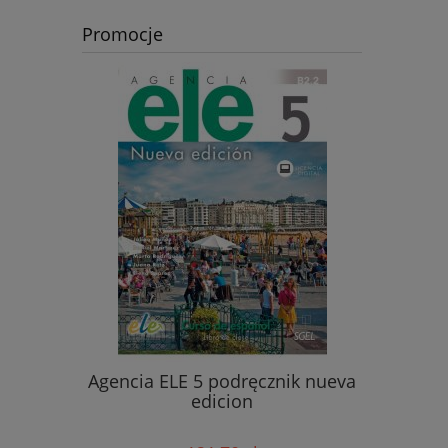
Promocje
enia
Agencia ELE 5 podręcznik nueva
Dial
edicion