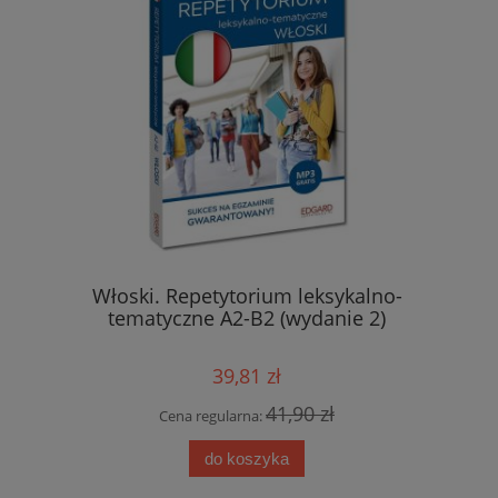
zwroty i
Włoski. Repetytorium leksykalno-
Włoski Gr
edycja
tematyczne A2-B2 (wydanie 2)
39,81 zł
 zł
41,90 zł
Cena regularna:
Cen
do koszyka