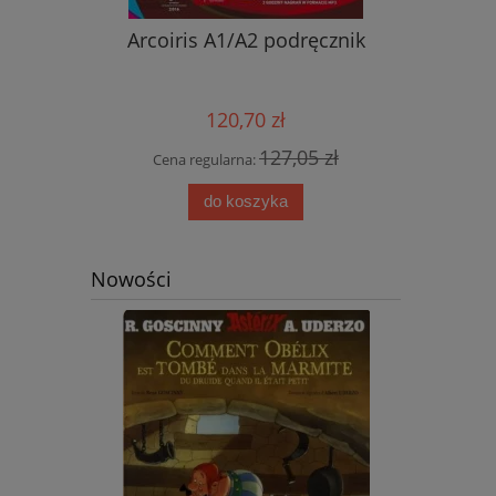
nik ucznia
Arcoiris A1/A2 podręcznik
Nowy ję
przyjemn
aud
120,70 zł
0 zł
127,05 zł
Cena regularna:
Cena
do koszyka
Nowości