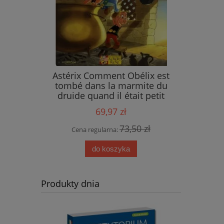
ings
Astérix Comment Obélix est
tombé dans la marmite du
druide quand il était petit
69,97 zł
 zł
73,50 zł
Cena regularna:
do koszyka
Produkty dnia