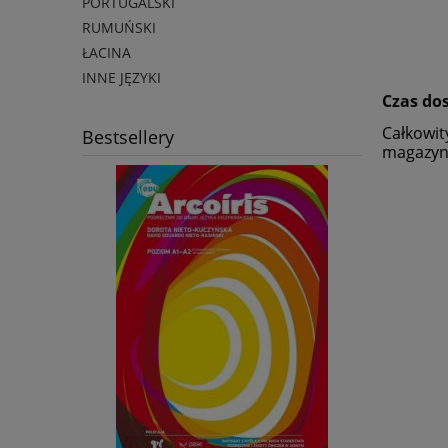
PORTUGALSKI
RUMUŃSKI
ŁACINA
INNE JĘZYKI
Czas do
Całkowit
Bestsellery
magazyni