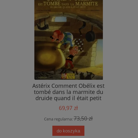
ings
Astérix Comment Obélix est
tombé dans la marmite du
druide quand il était petit
69,97 zł
 zł
73,50 zł
Cena regularna:
do koszyka