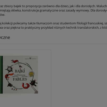
az zbiory bajek to propozycja zarówno dla dzieci, jak i dla dorosłych. Malu
amiętają słówka, konstrukcje gramatyczne oraz zasady wymowy. Dla dorosłych 
ków.
ej kolekcji polecamy także tłumaczom oraz studentom filologii francuskiej, szc
a oraz piękna to praktyczny przykład różnych technik translatorskich, z kt
yczne