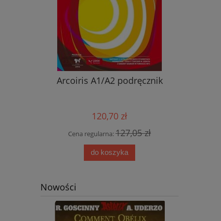
nik ucznia
Arcoiris A1/A2 podręcznik
Nowy ję
przyjemn
aud
120,70 zł
0 zł
127,05 zł
Cena regularna:
Cena
do koszyka
Nowości