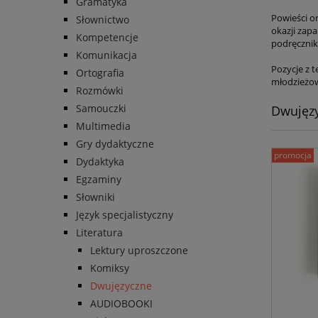
Gramatyka
Powieści or
Słownictwo
okazji zap
Kompetencje
podręczni
Komunikacja
Pozycje z t
Ortografia
młodzieżow
Rozmówki
Samouczki
Dwujęz
Multimedia
Gry dydaktyczne
promocja
Dydaktyka
Egzaminy
Słowniki
Język specjalistyczny
Literatura
Lektury uproszczone
Komiksy
Dwujęzyczne
AUDIOBOOKI