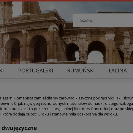
KI
PORTUGALSKI
RUMUŃSKI
ŁACINA
księgarni Romanista zamieściliśmy zarówno klasyczne podręczniki, jak i słow
apewnić Ci jak najwięcej różnorodnych materiałów do nauki, dlatego wzbogac
forma publikacji to połączenie oryginalnej literatury francuskiej oraz polsk
i, które dodają całości uroku i stanowią miła odskocznię dla wzroku.
i dwujęzyczne