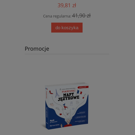
39,81 zł
 zł
41,90 zł
Cena regularna:
Cen
do koszyka
Promocje