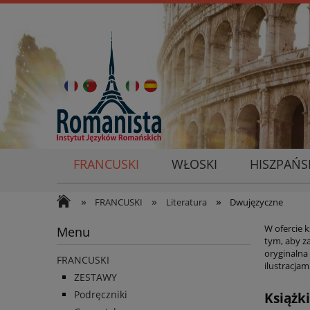
FRANCUSKI
WŁOSKI
HISZPAŃS
»
»
»
FRANCUSKI
Literatura
Dwujęzyczne
W ofercie 
Menu
tym, aby z
oryginalna 
FRANCUSKI
ilustracjam
ZESTAWY
Podręczniki
Książk