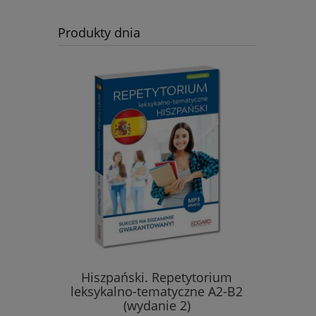
Produkty dnia
yka z
Hiszpański. Repetytorium
Włoski. R
leksykalno-tematyczne A2-B2
tematyc
(wydanie 2)