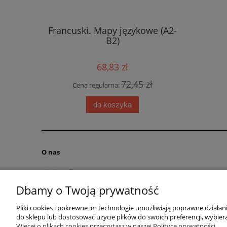
enia parte
Francuski. Mapy językowe (A2-
Agencia
B2)
68,83 zł
 zł
72,45 zł
Cena regularna:
Cena
do koszyka
O nas
Kim jesteśmy?
Kontakt
Dbamy o Twoją prywatność
RODO obowiązek informacyjny
Pliki cookies i pokrewne im technologie umożliwiają poprawne działa
Blog
do sklepu lub dostosować użycie plików do swoich preferencji, wybiera
Regulamin
Więcej o plikach cookies przeczytasz w naszej Polityce prywatności.