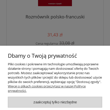
Rozmównik polsko-francuski
31,43 zł
33,08 zł
Cena regularna:
do koszyka
Dbamy o Twoją prywatność
Pliki cookies i pokrewne im technologie umożliwiają poprawne
działanie strony i pomagają nam dostosować ofertę do Twoich
potrzeb. Możesz zaakceptować wykorzystanie przez nas
O nas
wszystkich tych plików i przejść do sklepu lub dostosować użycie
plików do swoich preferencji, wybierając opcję "Dostosuj zgody".
Płatności i dostawa
Więcej o plikach cookies przeczytasz w naszej Polityce
prywatności.
Moje konto
zaakceptuj tylko niezbędne