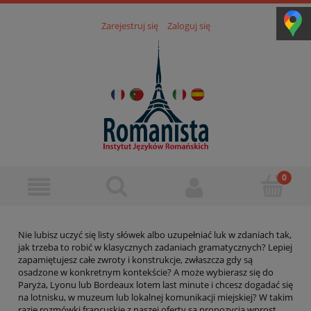
Zarejestruj się
Zaloguj się
Nie lubisz uczyć się listy słówek albo uzupełniać luk w zdaniach tak,
jak trzeba to robić w klasycznych zadaniach gramatycznych? Lepiej
zapamiętujesz całe zwroty i konstrukcje, zwłaszcza gdy są
osadzone w konkretnym kontekście? A może wybierasz się do
Paryża, Lyonu lub Bordeaux lotem last minute i chcesz dogadać się
na lotnisku, w muzeum lub lokalnej komunikacji miejskiej? W takim
razie rozmówki francuskie z naszej oferty są propozycją wprost