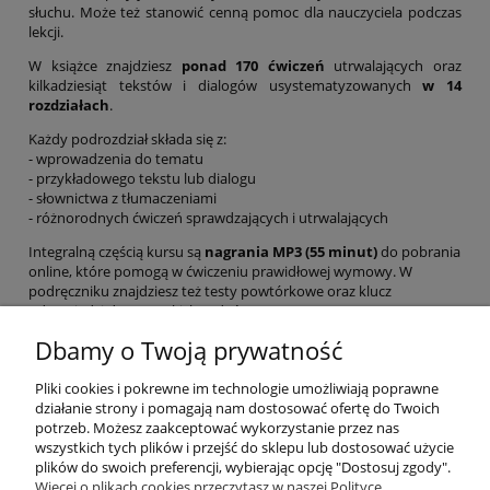
słuchu. Może też stanowić cenną pomoc dla nauczyciela podczas
lekcji.
W książce znajdziesz
ponad 170 ćwiczeń
utrwalających oraz
kilkadziesiąt tekstów i dialogów usystematyzowanych
w 14
rozdziałach
.
Każdy podrozdział składa się z:
- wprowadzenia do tematu
- przykładowego tekstu lub dialogu
- słownictwa z tłumaczeniami
- różnorodnych ćwiczeń sprawdzających i utrwalających
Integralną częścią kursu są
nagrania MP3 (55 minut)
do pobrania
online, które pomogą w ćwiczeniu prawidłowej wymowy. W
podręczniku znajdziesz też testy powtórkowe oraz klucz
odpowiedzi do wszystkich zadań.
Dbamy o Twoją prywatność
EAN: 9788366237827
Pliki cookies i pokrewne im technologie umożliwiają poprawne
działanie strony i pomagają nam dostosować ofertę do Twoich
potrzeb. Możesz zaakceptować wykorzystanie przez nas
O nas
wszystkich tych plików i przejść do sklepu lub dostosować użycie
plików do swoich preferencji, wybierając opcję "Dostosuj zgody".
Płatności i dostawa
Więcej o plikach cookies przeczytasz w naszej Polityce