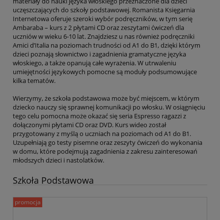
materiały do nauki języka włoskiego przeznaczone dla dzieci
uczęszczających do szkoły podstawowej. Romanista Księgarnia
Internetowa oferuje szeroki wybór podręczników, w tym serię
Ambaraba – kurs z 2 płytami CD oraz zeszytami ćwiczeń dla
uczniów w wieku 6-10 lat. Znajdziesz u nas również podręczniki
Amici d’Italia na poziomach trudności od A1 do B1, dzięki którym
dzieci poznają słownictwo i zagadnienia gramatyczne języka
włoskiego, a także opanują całe wyrażenia. W utrwaleniu
umiejętności językowych pomocne są moduły podsumowujące
kilka tematów.
Wierzymy, że szkoła podstawowa może być miejscem, w którym
dziecko nauczy się sprawnej komunikacji po włosku. W osiągnięciu
tego celu pomocna może okazać się seria Espresso ragazzi z
dołączonymi płytami CD oraz DVD. Kurs wideo został
przygotowany z myślą o uczniach na poziomach od A1 do B1.
Uzupełniają go testy pisemne oraz zeszyty ćwiczeń do wykonania
w domu, które podejmują zagadnienia z zakresu zainteresowań
młodszych dzieci i nastolatków.
Szkoła Podstawowa
promocja