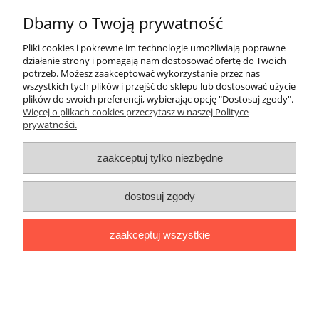
promocja
Dbamy o Twoją prywatność
Pliki cookies i pokrewne im technologie umożliwiają poprawne
działanie strony i pomagają nam dostosować ofertę do Twoich
potrzeb. Możesz zaakceptować wykorzystanie przez nas
wszystkich tych plików i przejść do sklepu lub dostosować użycie
plików do swoich preferencji, wybierając opcję "Dostosuj zgody".
Więcej o plikach cookies przeczytasz w naszej Polityce
prywatności.
zaakceptuj tylko niezbędne
dostosuj zgody
Grandi amici 1 Libro degli esercizi -
zeszyt ćwiczeń
zaakceptuj wszystkie
36,91 zł
38,85 zł
Cena regularna:
do koszyka