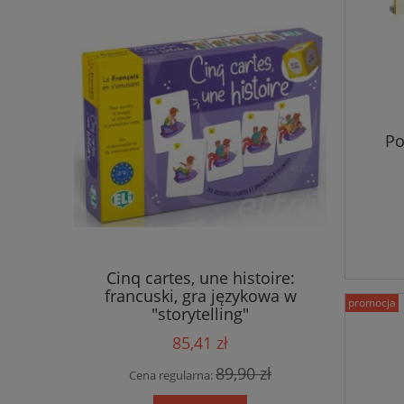
Po
ia
Cinq cartes, une histoire:
Qui Italia
francuski, gra językowa w
podręc
promocja
"storytelling"
85,41 zł
 zł
89,90 zł
Cena regularna:
Cena