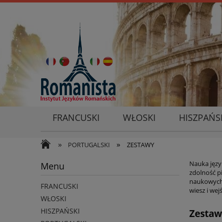
FRANCUSKI
WŁOSKI
HISZPAŃS
»
»
PORTUGALSKI
ZESTAWY
Nauka języ
Menu
zdolność pi
naukowych!
FRANCUSKI
wiesz i wej
WŁOSKI
HISZPAŃSKI
Zestaw