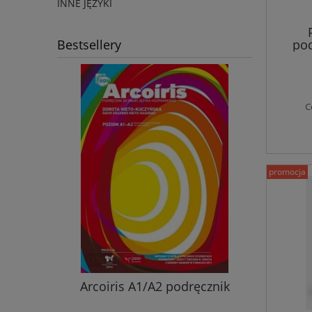
INNE JĘZYKI
Bestsellery
pod
C
promocja
nik ucznia
Arcoiris A1/A2 podręcznik
Nowy ję
przyjemn