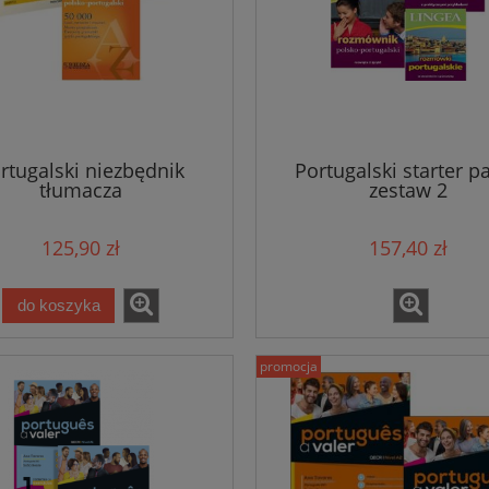
rtugalski niezbędnik
Portugalski starter pa
tłumacza
zestaw 2
125,90 zł
157,40 zł
do koszyka
.it livello intermedio B2
Temas de empresa podręczn
znik + DVD + CD MP3
promocja
139,56 zł
114,71 zł
146,90 zł
120,75 zł
 regularna:
Cena regularna: