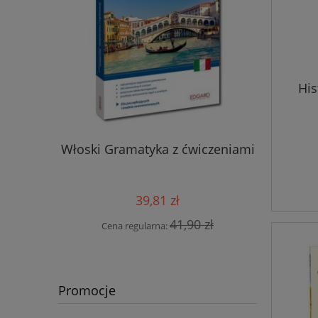
His
torium
Włoski
Włoski Gramatyka z ćwiczeniami
ne A2-B2
wyraże
39,81 zł
 zł
Cen
41,90 zł
Cena regularna:
Promocje