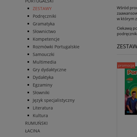
PORTUGALSKI
Wśród prod
ZESTAWY
zaawansowa
Podręczniki
w którym z
Gramatyka
Ciekawą poz
Słownictwo
podręcznikó
Kompetencje
ZESTA
Rozmówki Portugalskie
Samouczki
Multimedia
promocja
Gry dydaktyczne
Dydaktyka
Egzaminy
Słowniki
Język specjalistyczny
Literatura
Kultura
RUMUŃSKI
ŁACINA