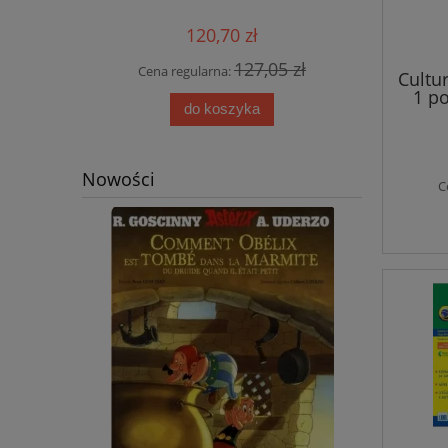
aud
120,70 zł
0 zł
127,05 zł
Cena regularna:
Cena
Cultur
1 po
do koszyka
Nowości
C