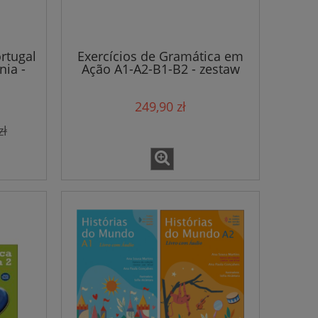
114,71 zł
139,
120,75 zł
Cena regularna:
ortugal
Exercícios de Gramática em
Cena regularn
nia -
Ação A1-A2-B1-B2 - zestaw
do koszyka
249,90 zł
zł