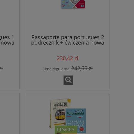
gues 1
Passaporte para portugues 2
a nowa
podręcznik + ćwiczenia nowa
wersja 2024
 i
Włoski. Repetytorium leksykalno-
Francuski. 
230,42 zł
tematyczne A2-B2 (wydanie 2)
ćwicz
zł
242,55 zł
Cena regularna:
39,81 zł
49,7
41,90 zł
Cena regularna:
Cena regular
do koszyka
do ko