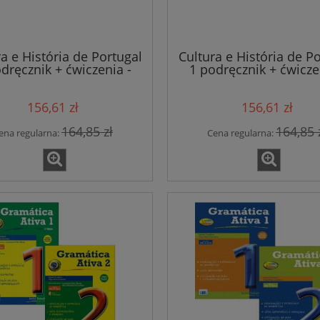
io online Assimil
104,41 zł
169,48 zł
109,90 zł
178,40 zł
 regularna:
Cena regularna:
a e História de Portugal
Cultura e História de P
dręcznik + ćwiczenia -
1 podręcznik + ćwicze
do koszyka
do koszyka
Poziom A2/B1
Poziom B2/C1B1
156,61 zł
156,61 zł
164,85 zł
164,85 
ena regularna:
Cena regularna: