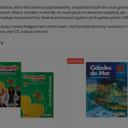
uktów, które dla Ciebie przygotowaliśmy, znajdziesz książki do nauki gra
nym. Mamy zarówno materiały do nauki języka w wersji europejskiej, jak i 
najduje się powszechny słownik polsko-portugalski i portugalsko-polski. Of
ycją z naszej księgarni jest starter pack, czyli komplet pomocy naukowych dl
w, płyt CD, a także ćwiczeń!
WY
promocja