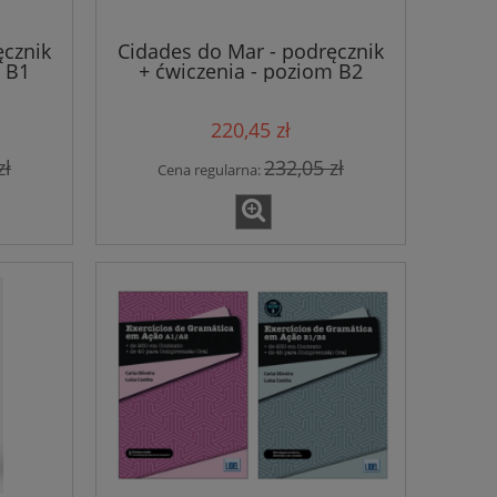
ęcznik
Cidades do Mar - podręcznik
m B1
+ ćwiczenia - poziom B2
220,45 zł
zł
232,05 zł
Cena regularna:
Grammaire progressive du
Grammatica prat
français niveau intermédiaire
italiana edizion