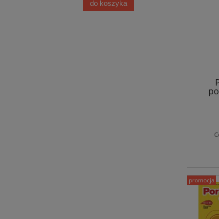
do koszyka
po
C
promocja