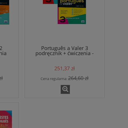
do ko
2
Português a Valer 3
nia
podręcznik + ćwiczenia -
poziom B1
251,37 zł
zł
264,60 zł
Cena regularna: