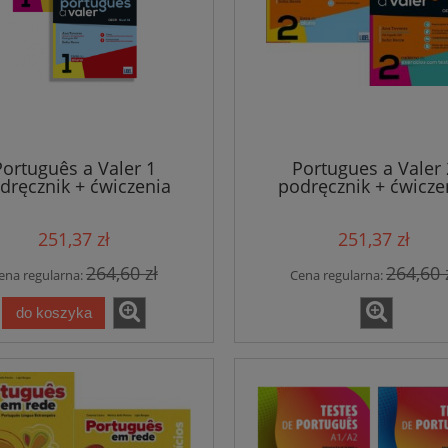
do koszyka
do koszyka
Português a Valer 1
Portugues a Valer 
dręcznik + ćwiczenia
podręcznik + ćwicze
251,37 zł
251,37 zł
264,60 zł
264,60 
ena regularna:
Cena regularna:
do koszyka