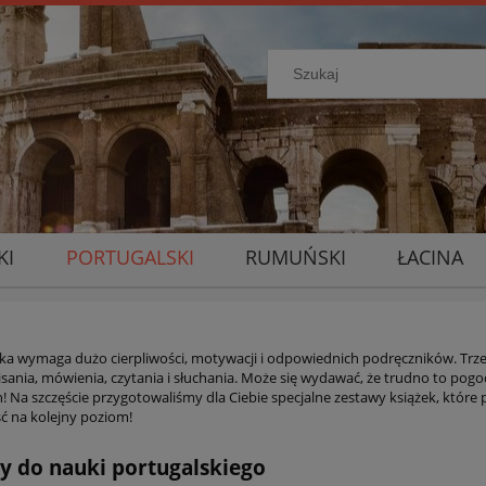
KI
PORTUGALSKI
RUMUŃSKI
ŁACINA
ka wymaga dużo cierpliwości, motywacji i odpowiednich podręczników. Trzeb
sania, mówienia, czytania i słuchania. Może się wydawać, że trudno to pogo
 Na szczęście przygotowaliśmy dla Ciebie specjalne zestawy książek, które 
ść na kolejny poziom!
y do nauki portugalskiego