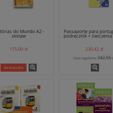
tórias do Mundo A2 -
Passaporte para portu
zestaw
podręcznik + ćwiczeni
wersja 2024
 Niezbędne zwroty i
Hiszpański Niezbędne zwroty
175,00 zł
230,42 zł
nia. Trzecia edycja
wyrażenia. Trzecia edycja
242,55 
Cena regularna:
39,81 zł
39,81 zł
do koszyka
41,90 zł
41,90 zł
a regularna:
Cena regularna:
do koszyka
do koszyka