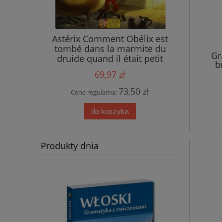
ings
Astérix Comment Obélix est
tombé dans la marmite du
Gr
druide quand il était petit
b
69,97 zł
 zł
73,50 zł
Cena regularna:
do koszyka
Produkty dnia