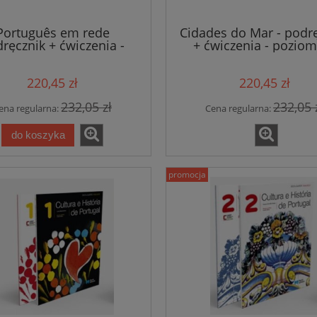
Português em rede
Cidades do Mar - podr
ręcznik + ćwiczenia -
+ ćwiczenia - pozio
poziom A2
220,45 zł
220,45 zł
232,05 zł
232,05 
ena regularna:
Cena regularna:
do koszyka
promocja
zyk francuski łatwo i
Spazio italia 1 podręcznik +
ie samouczek A1-B2 +
ćwiczenia + DVD