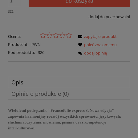
do koszyka
szt.
dodaj do przechowalni
Ocena:
zapytaj o produkt
Producent:
PWN
poleć znajomemu
Kod produktu:
326
dodaj opinię
Opis
Opinie o produkcie (0)
Wieloletni podręcznik " Francofolie express 3. Nowa edycja"
zapewnia harmonijny rozwój wszystkich sprawności językowych:
słuchania, czytania, mówienia, pisania oraz kompetencje
interkulturowe.