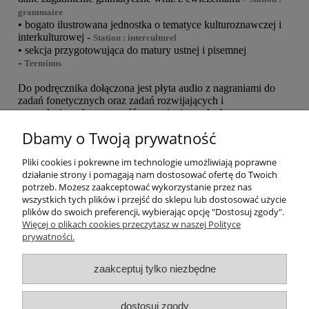
grammaire
• bogato ilustrowana jednostka o tematyce kulturoznawczej i
interkulturowej -
Station : interculturel
• sekcja przygotowująca do matury ustnej i pisemnej
-
Terminus
Do podręcznika dołączona jest płyta audio z nagraniami do
zadań fonetycznych oraz zadań rozwijających i
sprawdzających sprawność rozumienia ze słuchu.
Dbamy o Twoją prywatność
EAN: 9788326227004
Pliki cookies i pokrewne im technologie umożliwiają poprawne
działanie strony i pomagają nam dostosować ofertę do Twoich
potrzeb. Możesz zaakceptować wykorzystanie przez nas
O nas
wszystkich tych plików i przejść do sklepu lub dostosować użycie
plików do swoich preferencji, wybierając opcję "Dostosuj zgody".
Płatności i dostawa
Więcej o plikach cookies przeczytasz w naszej Polityce
prywatności.
Moje konto
zaakceptuj tylko niezbędne
dostosuj zgody