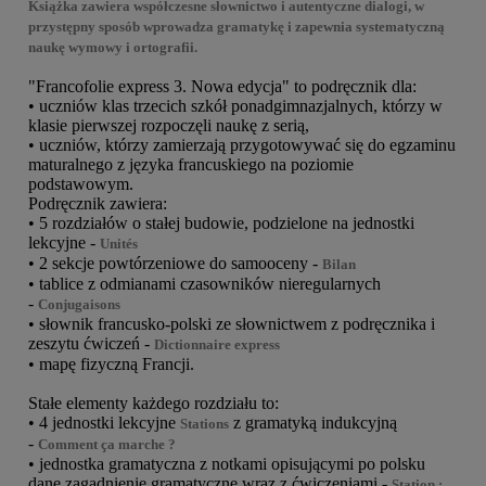
Książka zawiera współczesne słownictwo i autentyczne dialogi, w
przystępny sposób wprowadza gramatykę i zapewnia systematyczną
naukę wymowy i ortografii.
"Francofolie express 3. Nowa edycja" to podręcznik dla:
• uczniów klas trzecich szkół ponadgimnazjalnych, którzy w
klasie pierwszej rozpoczęli naukę z serią,
• uczniów, którzy zamierzają przygotowywać się do egzaminu
maturalnego z języka francuskiego na poziomie
podstawowym.
Podręcznik zawiera:
• 5 rozdziałów o stałej budowie, podzielone na jednostki
lekcyjne -
Unités
• 2 sekcje powtórzeniowe do samooceny -
Bilan
• tablice z odmianami czasowników nieregularnych
-
Conjugaisons
• słownik francusko-polski ze słownictwem z podręcznika i
zeszytu ćwiczeń -
Dictionnaire express
• mapę fizyczną Francji.
Stałe elementy każdego rozdziału to:
• 4 jednostki lekcyjne
z gramatyką indukcyjną
Stations
-
Comment ça marche ?
• jednostka gramatyczna z notkami opisującymi po polsku
dane zagadnienie gramatyczne wraz z ćwiczeniami -
Station :