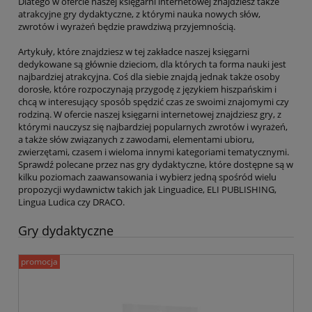
Dlatego w ofercie naszej księgarni internetowej znajdziesz także
atrakcyjne gry dydaktyczne, z którymi nauka nowych słów,
zwrotów i wyrażeń będzie prawdziwą przyjemnością.
Artykuły, które znajdziesz w tej zakładce naszej księgarni
dedykowane są głównie dzieciom, dla których ta forma nauki jest
najbardziej atrakcyjna. Coś dla siebie znajdą jednak także osoby
dorosłe, które rozpoczynają przygodę z językiem hiszpańskim i
chcą w interesujący sposób spędzić czas ze swoimi znajomymi czy
rodziną. W ofercie naszej księgarni internetowej znajdziesz gry, z
którymi nauczysz się najbardziej popularnych zwrotów i wyrażeń,
a także słów związanych z zawodami, elementami ubioru,
zwierzętami, czasem i wieloma innymi kategoriami tematycznymi.
Sprawdź polecane przez nas gry dydaktyczne, które dostępne są w
kilku poziomach zaawansowania i wybierz jedną spośród wielu
propozycji wydawnictw takich jak Linguadice, ELI PUBLISHING,
Lingua Ludica czy DRACO.
Gry dydaktyczne
promocja