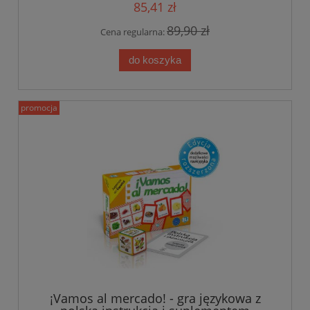
85,41 zł
89,90 zł
Cena regularna:
do koszyka
promocja
¡Vamos al mercado! - gra językowa z