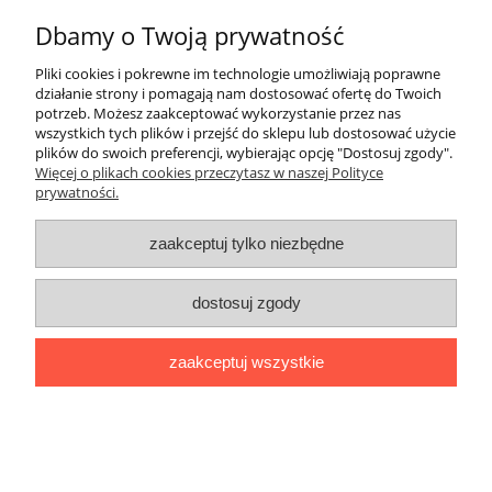
Dbamy o Twoją prywatność
El reino de los animales - gra językowa z
polską instrukcją i suplementem
Pliki cookies i pokrewne im technologie umożliwiają poprawne
działanie strony i pomagają nam dostosować ofertę do Twoich
potrzeb. Możesz zaakceptować wykorzystanie przez nas
85,41 zł
wszystkich tych plików i przejść do sklepu lub dostosować użycie
plików do swoich preferencji, wybierając opcję "Dostosuj zgody".
89,90 zł
Cena regularna:
Więcej o plikach cookies przeczytasz w naszej Polityce
prywatności.
do koszyka
zaakceptuj tylko niezbędne
promocja
dostosuj zgody
zaakceptuj wszystkie