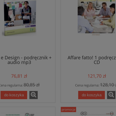
e Design - podręcznik +
Affare fatto! 1 podręcz
audio mp3
CD
76,81 zł
121,70 zł
80,85 zł
128,10 
Cena regularna:
Cena regularna:
do koszyka
do koszyka
promocja