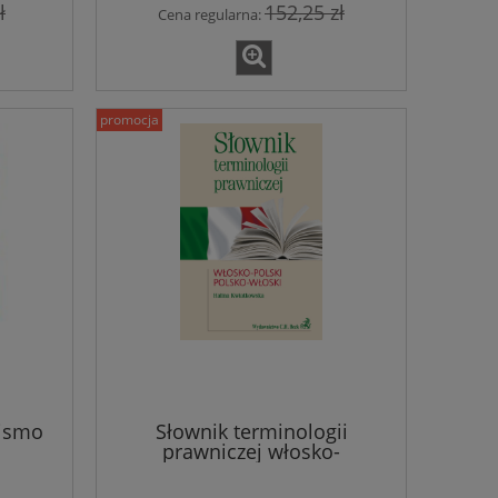
ł
152,25 zł
Cena regularna:
39,8
39,81 zł
Cena regular
41,90 zł
Cena regularna:
do ko
promocja
rismo
Słownik terminologii
prawniczej włosko-
polski/polsko-włoski