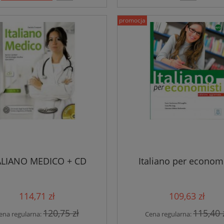
promocja
ALIANO MEDICO + CD
Italiano per economi
114,71 zł
109,63 zł
120,75 zł
115,40 
ena regularna:
Cena regularna: