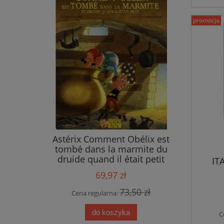
promocja
ings
Astérix Comment Obélix est
tombé dans la marmite du
druide quand il était petit
IT
69,97 zł
 zł
73,50 zł
Cena regularna:
do koszyka
C