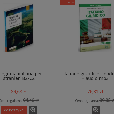
promocja
zyk francuski łatwo i
Spazio italia 1 podręcznik +
ie samouczek A1-B2 +
ćwiczenia + DVD
io online Assimil
104,41 zł
169,48 zł
109,90 zł
178,40 zł
 regularna:
Cena regularna:
ografia italiana per
Italiano giuridico - pod
stranieri B2-C2
+ audio mp3
do koszyka
do koszyka
89,68 zł
76,81 zł
94,40 zł
80,85 z
Cena regularna:
Cena regularna:
do koszyka