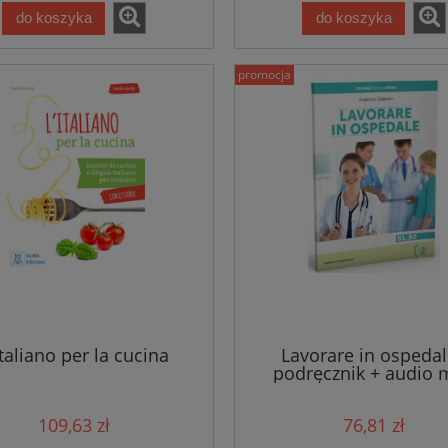
do koszyka
do koszyka
promocja
italiano per la cucina
Lavorare in ospedal
podręcznik + audio 
ki Niezbędne zwroty i
Włoski. Repetytorium leksykal
nia. Trzecia edycja
tematyczne A2-B2 (wydanie 
109,63 zł
76,81 zł