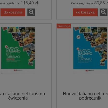
115,40 zł
80,85 z
ena regularna:
Cena regularna:
39,81 zł
39,81 zł
41,90 zł
41,90 zł
do koszyka
do koszyka
a regularna:
Cena regularna:
do koszyka
do koszyka
promocja
o italiano nel turismo
Nuovo italiano nel tu
ćwiczenia
podręcznik