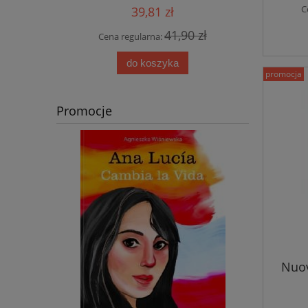
C
39,81 zł
 zł
41,90 zł
Cena regularna:
Cen
do koszyka
promocja
Promocje
Nuov