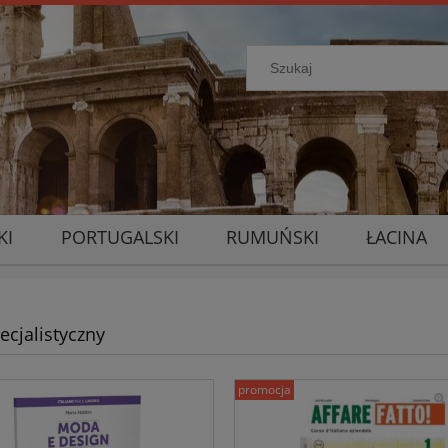
KI
PORTUGALSKI
RUMUŃSKI
ŁACINA
ecjalistyczny
promocja