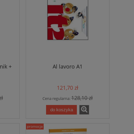
nik +
Al lavoro A1
121,70 zł
zł
128,10 zł
Cena regularna:
do koszyka
promocja