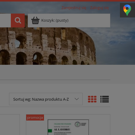
Zarejestruj się
Zaloguj się
Koszyk:
(pusty)
Sortuj wg:
Nazwa produktu A-Z
promocja