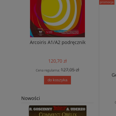
promocja
nik ucznia
Arcoiris A1/A2 podręcznik
Nowy ję
przyjemn
aud
120,70 zł
0 zł
127,05 zł
Cena regularna:
Cena
Ge
do koszyka
Nowości