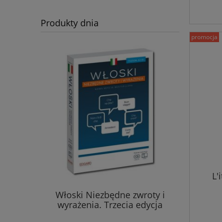
Produkty dnia
promocja
L'
yka z
Włoski Niezbędne zwroty i
Hiszpańs
wyrażenia. Trzecia edycja
wyraże