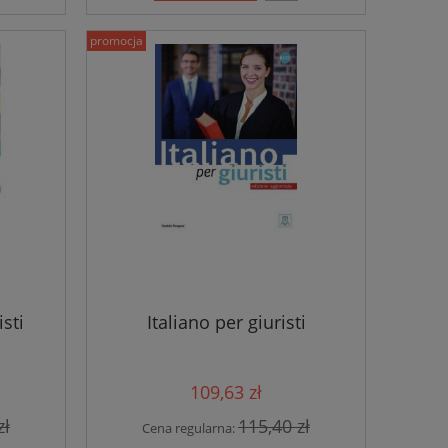
promocja
sti
Italiano per giuristi
109,63 zł
zł
115,40 zł
Cena regularna: