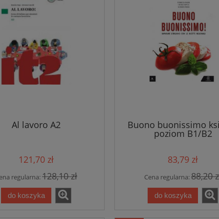
Al lavoro A2
Buono buonissimo ks
poziom B1/B2
121,70 zł
83,79 zł
128,10 zł
88,20 z
ena regularna:
Cena regularna:
do koszyka
do koszyka