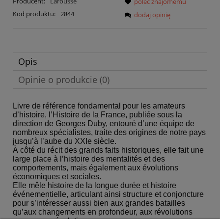
Producent:
Larousse
poleć znajomemu
Kod produktu:
2844
dodaj opinię
Opis
Opinie o produkcie (0)
Livre de référence fondamental pour les amateurs
d’histoire, l’Histoire de la France, publiée sous la
direction de Georges Duby, entouré d’une équipe de
nombreux spécialistes, traite des origines de notre pays
jusqu’à l’aube du XXIe siècle.
À côté du récit des grands faits historiques, elle fait une
large place à l’histoire des mentalités et des
comportements, mais également aux évolutions
économiques et sociales.
Elle mêle histoire de la longue durée et histoire
événementielle, articulant ainsi structure et conjoncture
pour s’intéresser aussi bien aux grandes batailles
qu’aux changements en profondeur, aux révolutions