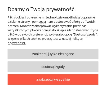
comme aux évolutions.
Dbamy o Twoją prywatność
EAN: 9782036015197
Pliki cookies i pokrewne im technologie umożliwiają poprawne
działanie strony i pomagają nam dostosować ofertę do Twoich
potrzeb. Możesz zaakceptować wykorzystanie przez nas
O nas
wszystkich tych plików i przejść do sklepu lub dostosować użycie
plików do swoich preferencji, wybierając opcję "Dostosuj zgody".
Płatności i dostawa
Więcej o plikach cookies przeczytasz w naszej Polityce
prywatności.
Moje konto
zaakceptuj tylko niezbędne
dostosuj zgody
"Romanista" Internetowa Księgarnia Językowa 2025
Wszystko, czego potrzebujesz do nauki języków romańskich
zaakceptuj wszystkie
Ul. Bolesława Limanowskiego 102 lok. 45, 91-042 Łódź |
+48 730
424 186
|
biuro@romanista.edu.pl
pokaż pełną wersję strony
;
Sklep internetowy Shoper.pl