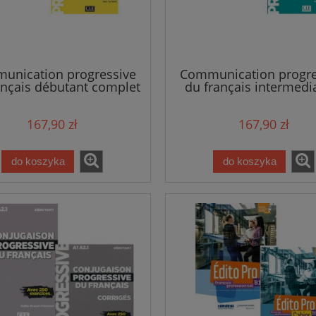
unication progressive
Communication progre
ançais débutant complet
du français intermedia
- zestaw 1
zestaw 1
167,90 zł
167,90 zł
do koszyka
do koszyka
ki Niezbędne zwroty i
Włoski Gramatyka z ćwiczeni
nia. Trzecia edycja
39,81 zł
39,81 zł
41,90 zł
a regularna:
41,90 zł
Cena regularna:
do koszyka