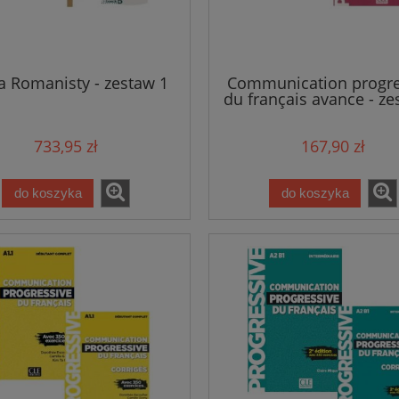
ia Romanisty - zestaw 1
Communication progre
du français avance - ze
733,95 zł
167,90 zł
do koszyka
do koszyka