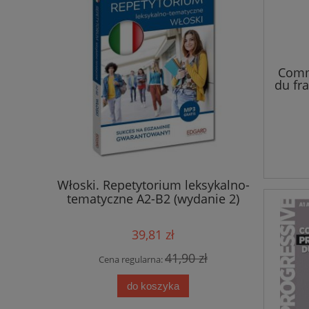
Comm
du fr
torium
Włoski. Repetytorium leksykalno-
Hiszpańs
ne A2-B2
tematyczne A2-B2 (wydanie 2)
wyraże
39,81 zł
 zł
41,90 zł
Cena regularna:
Cen
do koszyka