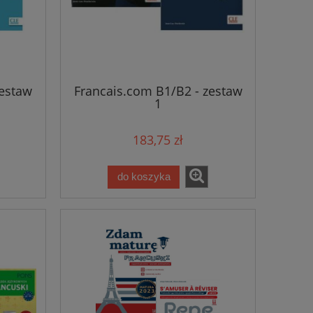
60,85 zł
86,7
64,05 zł
Cena regularna:
Cena regular
zestaw
Francais.com B1/B2 - zestaw
1
183,75 zł
do koszyka