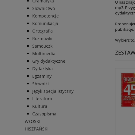
Gramatyka
U nas znaj
mp3. Przyg
Słownictwo
dydaktyczn
Kompetencje
Komunikacja
Proponujem
publikacje,
Ortografia
Rozmówki
Wybierz to
Samouczki
ZESTA
Multimedia
Gry dydaktyczne
Dydaktyka
Egzaminy
Słowniki
Język specjalistyczny
Literatura
Kultura
Czasopisma
WŁOSKI
HISZPAŃSKI