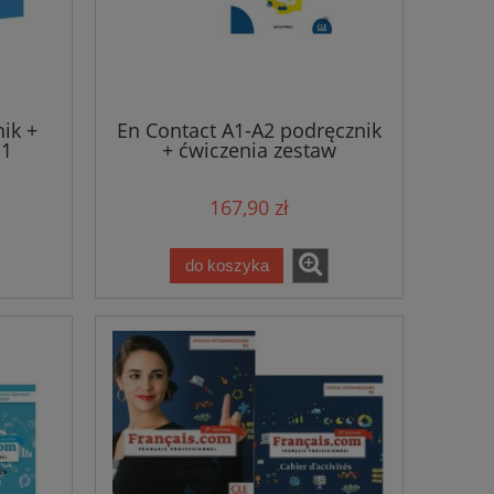
ik +
En Contact A1-A2 podręcznik
 1
+ ćwiczenia zestaw
167,90 zł
do koszyka
+
Sans défense Harlan Coben
O Meu Primei
Ortog