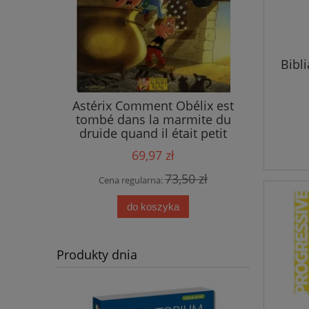
Bibl
ings
Astérix Comment Obélix est
tombé dans la marmite du
druide quand il était petit
69,97 zł
 zł
73,50 zł
Cena regularna:
do koszyka
Produkty dnia