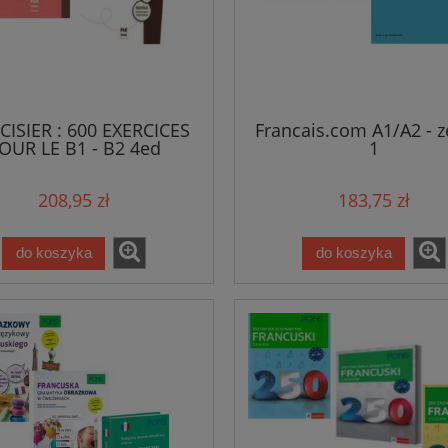
59,76 zł
94,91 zł
62,90 zł
99,90 zł
a regularna:
Cena regularna:
do koszyka
do koszyka
CISIER : 600 EXERCICES
Francais.com A1/A2 - 
OUR LE B1 - B2 4ed
1
podręcznik + klucz
208,95 zł
183,75 zł
do koszyka
do koszyka