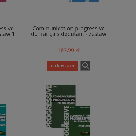
ssive
Communication progressive
staw 1
du français débutant - zestaw
1
167,90 zł
do koszyka