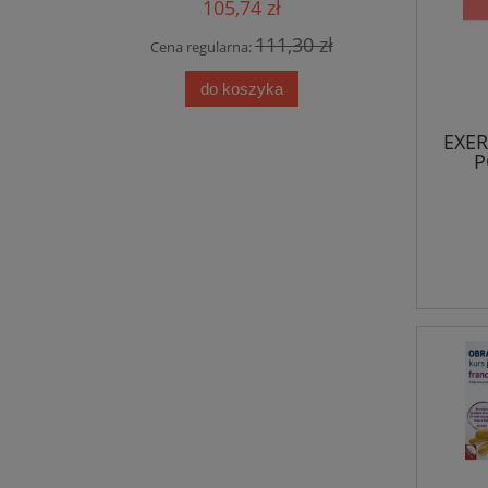
105,74 zł
 zł
111,30 zł
Cena regularna:
Cen
do koszyka
EXER
P