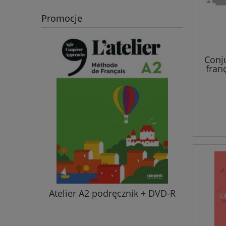
Promocje
Conj
fran
nive
a A1
Atelier A2 podręcznik + DVD-R
Vocabula
klucz 