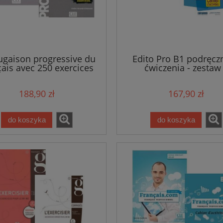
ugaison progressive du
Edito Pro B1 podręczn
çais avec 250 exercices
ćwiczenia - zestaw
au débutant - zestaw 1
188,90 zł
167,90 zł
do koszyka
do koszyka
ire progressif avance
Mon Alter ego 3 podręcznik 
odpowiedzi 3 edycja
audio/video online