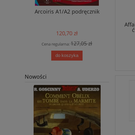
nik ucznia
Arcoiris A1/A2 podręcznik
Nowy ję
przyjemn
aud
Affa
ć
120,70 zł
0 zł
127,05 zł
Cena regularna:
Cena
do koszyka
Nowości