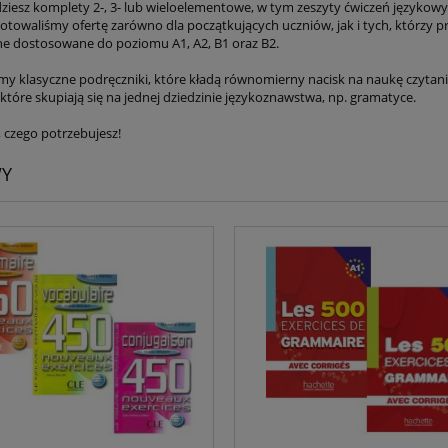
dziesz komplety 2-, 3- lub wieloelementowe, w tym zeszyty ćwiczeń językowyc
otowaliśmy ofertę zarówno dla początkujących uczniów, jak i tych, którzy 
e dostosowane do poziomu A1, A2, B1 oraz B2.
y klasyczne podręczniki, które kładą równomierny nacisk na naukę czytania
 które skupiają się na jednej dziedzinie językoznawstwa, np. gramatyce.
, czego potrzebujesz!
WY