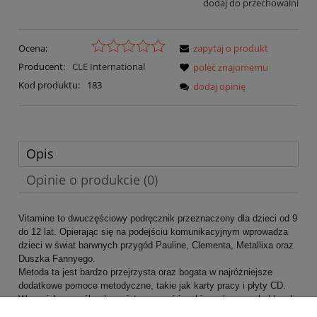
dodaj do przechowalni
Ocena:
zapytaj o produkt
Producent:
CLE International
poleć znajomemu
Kod produktu:
183
dodaj opinię
Opis
Opinie o produkcie (0)
Vitamine to dwuczęściowy podręcznik przeznaczony dla dzieci od 9
do 12 lat. Opierając się na podejściu komunikacyjnym wprowadza
dzieci w świat barwnych przygód Pauline, Clementa, Metallixa oraz
Duszka Fannyego.
Metoda ta jest bardzo przejrzysta oraz bogata w najróżniejsze
dodatkowe pomoce metodyczne, takie jak karty pracy i płyty CD.
Wspaniały sposób, aby zainteresować językiem obcym całą klasę!