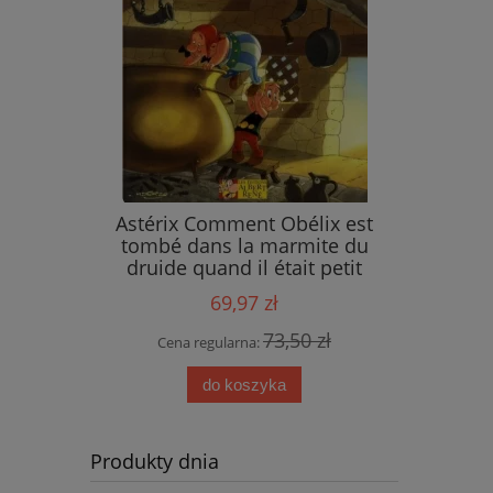
ings
Astérix Comment Obélix est
tombé dans la marmite du
druide quand il était petit
69,97 zł
 zł
73,50 zł
Cena regularna:
do koszyka
Produkty dnia