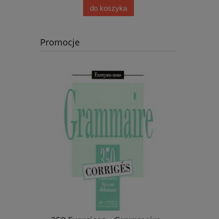
do koszyka
Promocje
 ćwiczeń
Clan 