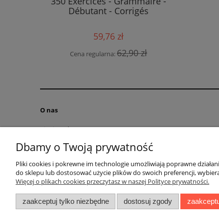
350 Exercices - Grammaire -
podręczn
Débutant - Corrigés
59,76 zł
 zł
Cen
62,90 zł
Cena regularna:
O nas
Kim jesteśmy?
Kontakt
Dbamy o Twoją prywatność
RODO obowiązek informacyjny
Pliki cookies i pokrewne im technologie umożliwiają poprawne działa
Blog
do sklepu lub dostosować użycie plików do swoich preferencji, wybiera
Regulamin
Więcej o plikach cookies przeczytasz w naszej Polityce prywatności.
zaakceptuj tylko niezbędne
dostosuj zgody
zaakceptu