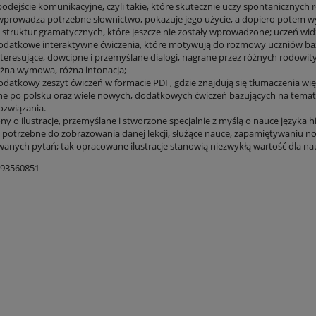
podejście komunikacyjne, czyli takie, które skutecznie uczy spontanicznych 
 wprowadza potrzebne słownictwo, pokazuje jego użycie, a dopiero potem wy
 struktur gramatycznych, które jeszcze nie zostały wprowadzone; uczeń widzi
dodatkowe interaktywne ćwiczenia, które motywują do rozmowy uczniów baz
interesujące, dowcipne i przemyślane dialogi, nagrane przez różnych rodowi
óżna wymowa, różna intonacja;
dodatkowy zeszyt ćwiczeń w formacie PDF, gdzie znajdują się tłumaczenia wię
e po polsku oraz wiele nowych, dodatkowych ćwiczeń bazujących na temat
ozwiązania.
ny o ilustracje, przemyślane i stworzone specjalnie z myślą o nauce języka 
a potrzebne do zobrazowania danej lekcji, służące nauce, zapamiętywaniu n
anych pytań; tak opracowane ilustracje stanowią niezwykłą wartość dla nau
393560851