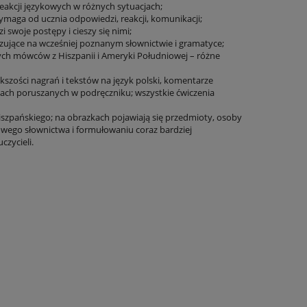
reakcji językowych w różnych sytuacjach;
maga od ucznia odpowiedzi, reakcji, komunikacji;
 swoje postępy i cieszy się nimi;
ujące na wcześniej poznanym słownictwie i gramatyce;
tych mówców z Hiszpanii i Ameryki Południowej – różne
kszości nagrań i tekstów na język polski, komentarze
ach poruszanych w podręczniku; wszystkie ćwiczenia
hiszpańskiego; na obrazkach pojawiają się przedmioty, osoby
owego słownictwa i formułowaniu coraz bardziej
czycieli.