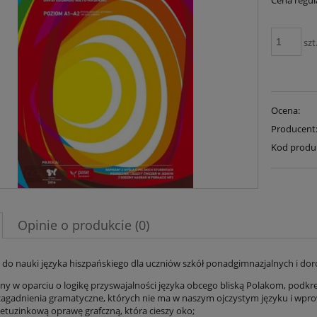
Cena regul
szt
Ocena:
Producent
Kod produ
Opinie o produkcie (0)
 do nauki języka hiszpańskiego dla uczniów szkół ponadgimnazjalnych i dor
ny w oparciu o logikę przyswajalności języka obcego bliską Polakom, podkr
agadnienia gramatyczne, których nie ma w naszym ojczystym języku i wpr
ietuzinkową oprawę grafczną, która cieszy oko;