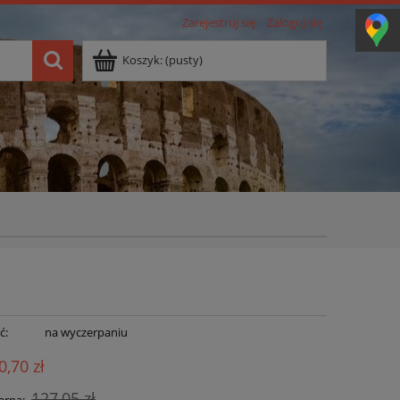
Zarejestruj się
Zaloguj się
Koszyk:
(pusty)
ć:
na wyczerpaniu
0,70 zł
127,05 zł