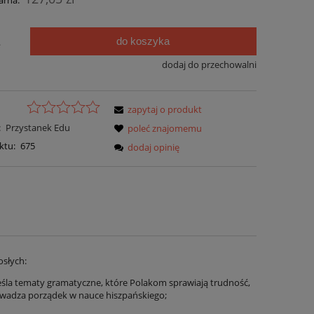
arna:
do koszyka
.
dodaj do przechowalni
zapytaj o produkt
:
Przystanek Edu
poleć znajomemu
ktu:
675
dodaj opinię
osłych:
eśla tematy gramatyczne, które Polakom sprawiają trudność,
owadza porządek w nauce hiszpańskiego;