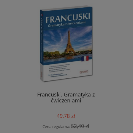
eksykalno-
Francuski. Gramatyka z
Włoski
danie 2)
ćwiczeniami
wyraże
49,78 zł
 zł
52,40 zł
Cena regularna:
Cen