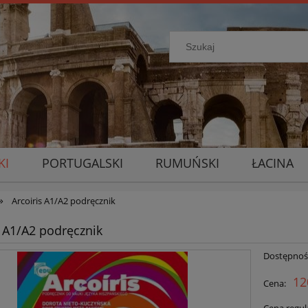
KI
PORTUGALSKI
RUMUŃSKI
ŁACINA
»
Arcoiris A1/A2 podręcznik
s A1/A2 podręcznik
Dostępnoś
12
Cena: