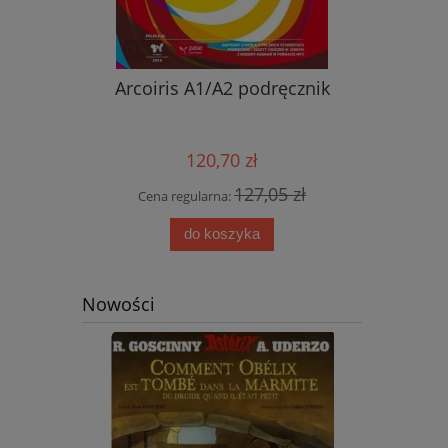
nik ucznia
Arcoiris A1/A2 podręcznik
Nowy ję
przyjemn
aud
120,70 zł
0 zł
127,05 zł
Cena regularna:
Cena
do koszyka
Nowości