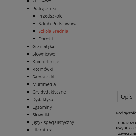
ZESTAWY
Podręczniki
Przedszkole
Szkoła Podstawowa
Szkoła Średnia
Dorośli
Gramatyka
Słownictwo
Kompetencje
Rozmówki
Samouczki
Multimedia
Gry dydaktyczne
Opis
Dydaktyka
Egzaminy
Podręcznik
Słowniki
Język specjalistyczny
- opracowa
uwypukla z
Literatura
- zawiera n