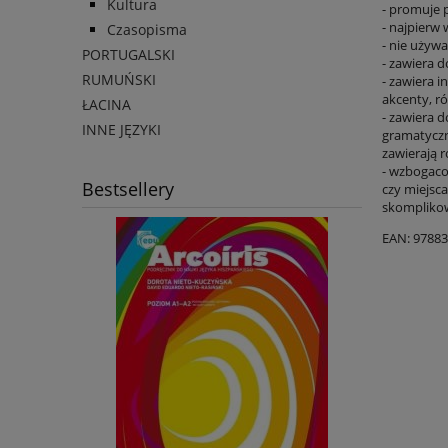
Kultura
- promuje 
- najpierw
Czasopisma
- nie używa
PORTUGALSKI
- zawiera 
RUMUŃSKI
- zawiera 
akcenty, r
ŁACINA
- zawiera 
INNE JĘZYKI
gramatyczn
zawierają r
- wzbogaco
Bestsellery
czy miejsc
skomplikow
EAN: 9788