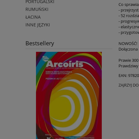
PORTUGALSKI
Co sprawia,
RUMUŃSKI
- przejrzys
- 52 rozdz
ŁACINA
- progresy
INNE JĘZYKI
- elastyczn
- przygoto
Bestsellery
NOWOŚĆ!
Dołączona 
Prawie 300
Prawdziwy 
EAN: 9782
ZAJRZYJ D