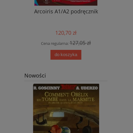
nik ucznia
Arcoiris A1/A2 podręcznik
Nowy ję
przyjemn
aud
120,70 zł
0 zł
127,05 zł
Cena regularna:
Cena
do koszyka
Nowości