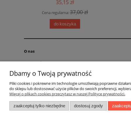
35,15 zł
0 zł
37,00 zł
Cena regularna:
Cena
do koszyka
O nas
Kim jesteśmy?
Kontakt
Dbamy o Twoją prywatność
RODO obowiązek informacyjny
Pliki cookies i pokrewne im technologie umożliwiają poprawne działa
Blog
do sklepu lub dostosować użycie plików do swoich preferencji, wybiera
Regulamin
Więcej o plikach cookies przeczytasz w naszej Polityce prywatności.
zaakceptuj tylko niezbędne
dostosuj zgody
zaakceptu
Ul. Bolesł