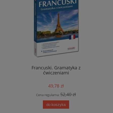
Francuski. Gramatyka z
Hiszpańs
iczeniami
ćwiczeniami
wyraże
49,78 zł
52,40 zł
Cena regularna:
Cen
 zł
do koszyka