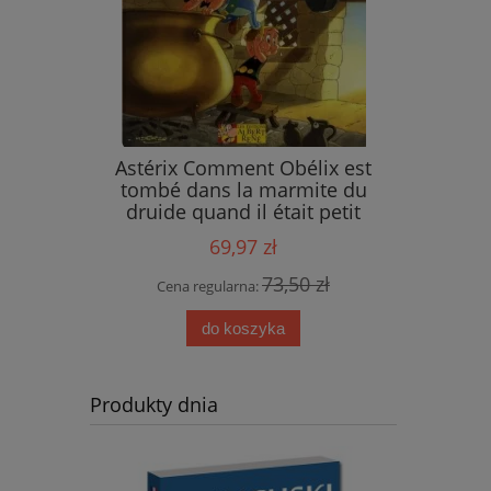
ings
Astérix Comment Obélix est
tombé dans la marmite du
druide quand il était petit
69,97 zł
 zł
73,50 zł
Cena regularna:
do koszyka
Produkty dnia