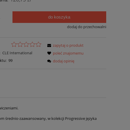
arna:
do koszyka
.
dodaj do przechowalni
zapytaj o produkt
:
CLE International
poleć znajomemu
ktu:
99
dodaj opinię
wiczeniami.
iom średnio-zaawansowany, w kolekcji Progressive języka