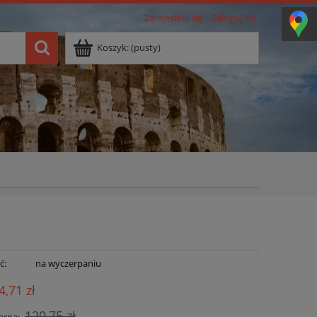
Zarejestruj się
Zaloguj się
Koszyk:
(pusty)
ć:
na wyczerpaniu
4,71 zł
120,75 zł