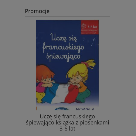
Promocje
w. + CD
Uczę się francuskiego
Cosmop
śpiewająco książka z piosenkami
3-6 lat