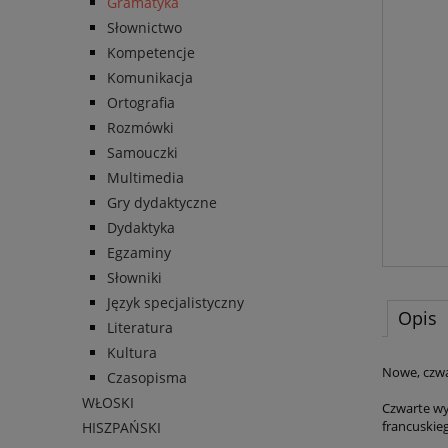
Gramatyka
Słownictwo
Kompetencje
Komunikacja
Ortografia
Rozmówki
Samouczki
Multimedia
Gry dydaktyczne
Dydaktyka
Egzaminy
Słowniki
Język specjalistyczny
Opis
Literatura
Kultura
Nowe, czwa
Czasopisma
WŁOSKI
Czwarte wy
francuskieg
HISZPAŃSKI