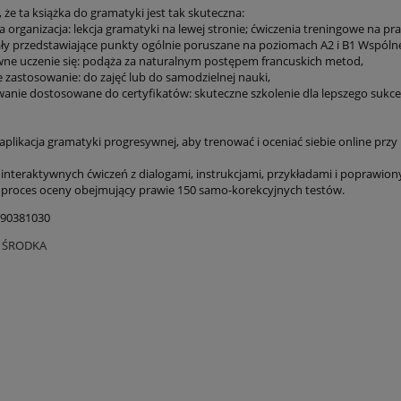
 że ta książka do gramatyki jest tak skuteczna:
ta organizacja: lekcja gramatyki na lewej stronie; ćwiczenia treningowe na pra
iały przedstawiające punkty ogólnie poruszane na poziomach A2 i B1 Wspóln
wne uczenie się: podąża za naturalnym postępem francuskich metod,
e zastosowanie: do zajęć lub do samodzielnej nauki,
wanie dostosowane do certyfikatów: skuteczne szkolenie dla lepszego sukc
aplikacja gramatyki progresywnej, aby trenować i oceniać siebie online przy
 interaktywnych ćwiczeń z dialogami, instrukcjami, przykładami i poprawio
proces oceny obejmujący prawie 150 samo-korekcyjnych testów.
090381030
O ŚRODKA