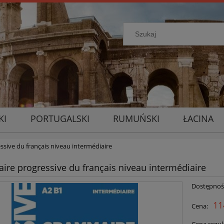
KI
PORTUGALSKI
RUMUŃSKI
ŁACINA
sive du français niveau intermédiaire
re progressive du français niveau intermédiaire
Dostępnoś
11
Cena: