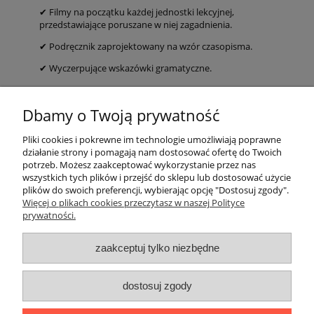
✔ Filmy na początku każdej jednostki lekcyjnej,
przedstawiające poruszane w niej zagadnienia.
✔ Podręcznik zaprojektowany na wzór czasopisma.
✔ Wyczerpujące wskazówki gramatyczne.
EAN: 9788415620785
Dbamy o Twoją prywatność
ZAJRZYJ DO ŚRODKA
Pliki cookies i pokrewne im technologie umożliwiają poprawne
działanie strony i pomagają nam dostosować ofertę do Twoich
potrzeb. Możesz zaakceptować wykorzystanie przez nas
O nas
wszystkich tych plików i przejść do sklepu lub dostosować użycie
plików do swoich preferencji, wybierając opcję "Dostosuj zgody".
Płatności i dostawa
Więcej o plikach cookies przeczytasz w naszej Polityce
prywatności.
Moje konto
zaakceptuj tylko niezbędne
dostosuj zgody
"Romanista" Internetowa Księgarnia Językowa 2025