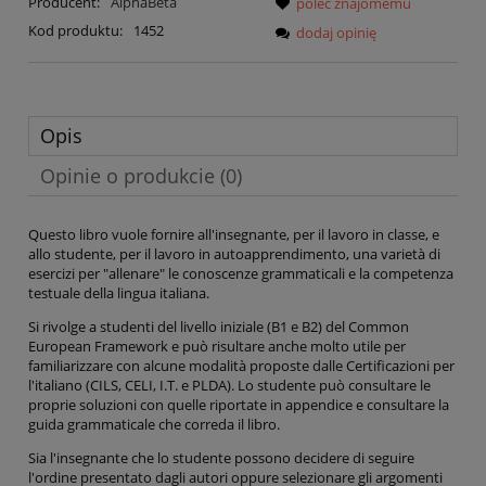
Producent:
AlphaBeta
poleć znajomemu
Kod produktu:
1452
dodaj opinię
Opis
Opinie o produkcie (0)
Questo libro vuole fornire all'insegnante, per il lavoro in classe, e
allo studente, per il lavoro in autoapprendimento, una varietà di
esercizi per "allenare" le conoscenze grammaticali e la competenza
testuale della lingua italiana.
Si rivolge a studenti del livello iniziale (B1 e B2) del Common
European Framework e può risultare anche molto utile per
familiarizzare con alcune modalità proposte dalle Certificazioni per
l'italiano (CILS, CELI, I.T. e PLDA). Lo studente può consultare le
proprie soluzioni con quelle riportate in appendice e consultare la
guida grammaticale che correda il libro.
Sia l'insegnante che lo studente possono decidere di seguire
l'ordine presentato dagli autori oppure selezionare gli argomenti