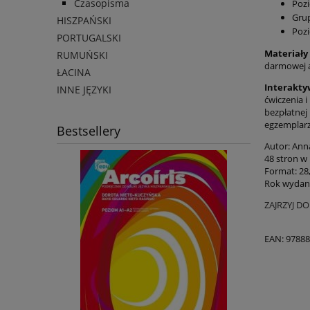
Czasopisma
Pozi
Grup
HISZPAŃSKI
Poz
PORTUGALSKI
Materiały
RUMUŃSKI
darmowej ap
ŁACINA
Interakty
INNE JĘZYKI
ćwiczenia 
bezpłatnej 
egzemplarz
Bestsellery
Autor: Ann
48 stron w
Format: 2
Rok wydani
ZAJRZYJ D
EAN: 9788