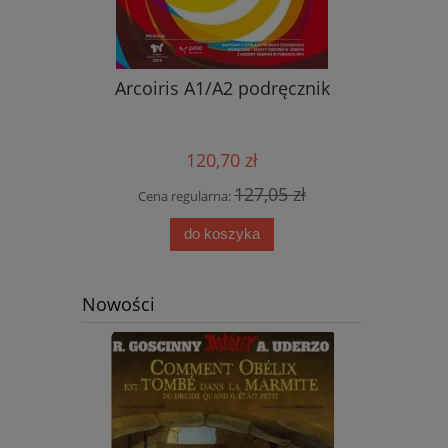
nik ucznia
Arcoiris A1/A2 podręcznik
Nowy ję
przyjemn
aud
120,70 zł
0 zł
127,05 zł
Cena regularna:
Cena
do koszyka
Nowości