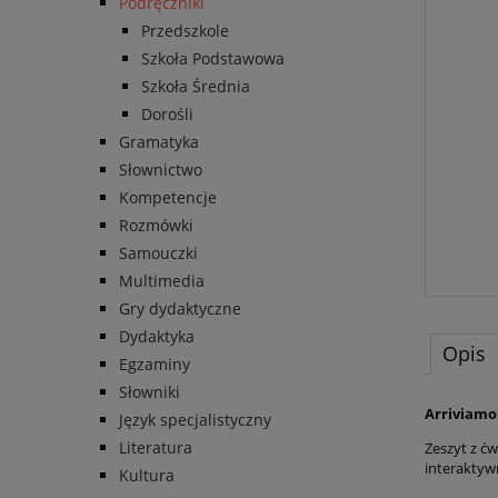
Podręczniki
Przedszkole
Szkoła Podstawowa
Szkoła Średnia
Dorośli
Gramatyka
Słownictwo
Kompetencje
Rozmówki
Samouczki
Multimedia
Gry dydaktyczne
Dydaktyka
Opis
Egzaminy
Słowniki
Arriviamo!
Język specjalistyczny
Literatura
Zeszyt z ćw
interaktyw
Kultura