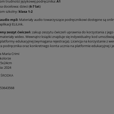
om trudności językowej podręcznika:
A1
a docelowa: dzieci (
6-7 lat
)
iom szkolny:
klasa 1-2
 audio mp3:
Materiały audio towarzyszące podręcznikowi dostępne są onl
likacji ELiLink.
wny zeszyt ćwiczeń
: zakup zeszytu ćwiczeń uprawnia do korzystania z jego
i materiały wideo. Wewnątrz książki znajduje się indywidualny kod umożliw
platformy edukacyjnej (wymagana rejestracja). Licencja na korzystanie z we
a podręcznika oraz konkretnego konta ucznia na platformie edukacyjnej i j
a Maria Crimi
 kolorze
8,5x24cm
a: 2024
O ŚRODKA
853643568