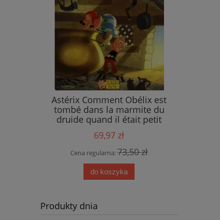
ings
Astérix Comment Obélix est
tombé dans la marmite du
druide quand il était petit
69,97 zł
 zł
73,50 zł
Cena regularna:
do koszyka
Produkty dnia