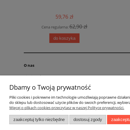
a języka
Arsene
zeniami
cambrio
59,76 zł
62,90 zł
Cena regularna:
 zł
Cen
do koszyka
O nas
Kim jesteśmy?
Kontakt
Dbamy o Twoją prywatność
RODO obowiązek informacyjny
Pliki cookies i pokrewne im technologie umożliwiają poprawne działa
Blog
do sklepu lub dostosować użycie plików do swoich preferencji, wybiera
Regulamin
Więcej o plikach cookies przeczytasz w naszej Polityce prywatności.
zaakceptuj tylko niezbędne
dostosuj zgody
zaakceptu