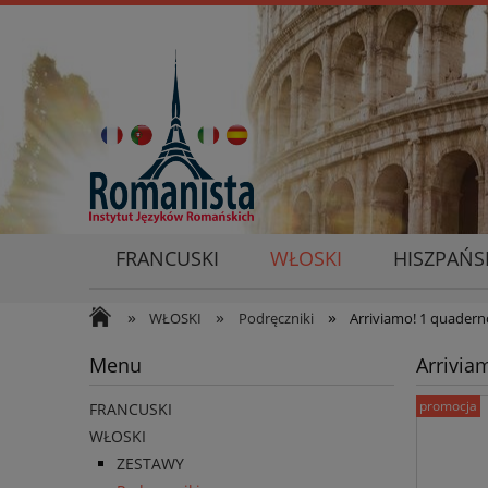
FRANCUSKI
WŁOSKI
HISZPAŃS
»
»
»
WŁOSKI
Podręczniki
Arriviamo! 1 quadern
Menu
Arrivia
promocja
FRANCUSKI
WŁOSKI
ZESTAWY