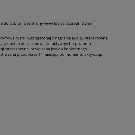
ine do pobrania ze strony www lub za pośrednictwem
 cyfrowej wersji wzbogaconej o nagrania audio, interaktywne
iający dostęp do zasobów interaktywnych z poziomu
rsji interaktywnej przypisana jest do konkretnego
est ważna przez okres 14 miesięcy od momentu aktywacji.