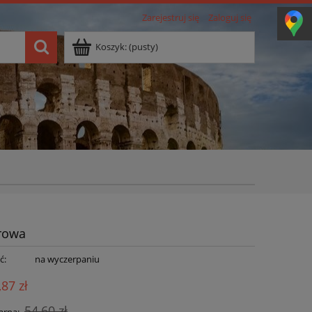
Zarejestruj się
Zaloguj się
Koszyk:
(pusty)
frowa
ć:
na wyczerpaniu
,87 zł
54,60 zł