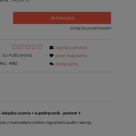
arna:
do koszyka
.
dodaj do przechowalni
zapytaj o produkt
:
ELI PUBLISHING
poleć znajomemu
ktu:
4082
dodaj opinię
- książka ucznia + e-podręcznik - poziom 1
raz z materiałami online: nagraniami audio i wersją