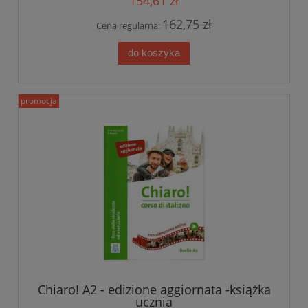
154,61 zł
162,75 zł
Cena regularna:
do koszyka
promocja
Chiaro! A2 - edizione aggiornata -książka
ucznia