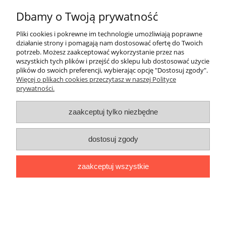
Al dente 1 podręcznik + ćwiczenia
Dbamy o Twoją prywatność
Pliki cookies i pokrewne im technologie umożliwiają poprawne
działanie strony i pomagają nam dostosować ofertę do Twoich
146,63 zł
potrzeb. Możesz zaakceptować wykorzystanie przez nas
wszystkich tych plików i przejść do sklepu lub dostosować użycie
154,35 zł
Cena regularna:
plików do swoich preferencji, wybierając opcję "Dostosuj zgody".
Więcej o plikach cookies przeczytasz w naszej Polityce
prywatności.
promocja
zaakceptuj tylko niezbędne
dostosuj zgody
zaakceptuj wszystkie