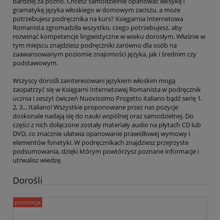
bardziej za późno. Chcesz samodzielnie opanować leksykę i
gramatykę języka włoskiego w domowym zaciszu, a może
potrzebujesz podręcznika na kurs? Księgarnia Internetowa
Romanista zgromadziła wszystko, czego potrzebujesz, aby
rozwinąć kompetencje lingwistyczne w wieku dorosłym. Właśnie w
tym miejscu znajdziesz podręczniki zarówno dla osób na
zaawansowanym poziomie znajomości języka, jak i średnim czy
podstawowym.
Wszyscy dorośli zainteresowani językiem włoskim mogą
zaopatrzyć się w Księgarni Internetowej Romanista w podręcznik
ucznia i zeszyt ćwiczeń Nuovissimo Progetto italiano bądź serię 1,
2, 3... Italiano! Wszystkie proponowane przez nas pozycje
doskonale nadają się do nauki wspólnej oraz samodzielnej. Do
części z nich dołączone zostały materiały audio na płytach CD lub
DVD, co znacznie ułatwia opanowanie prawidłowej wymowy i
elementów fonetyki. W podręcznikach znajdziesz przejrzyste
podsumowania, dzięki którym powtórzysz poznane informacje i
utrwalisz wiedzę.
Dorośli
promocja