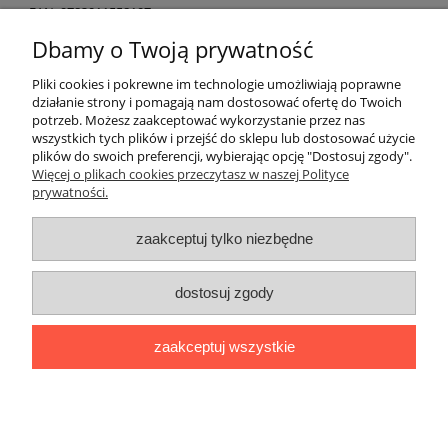
EAN: 9782011558107
Numer dopuszczenia MEN: 587/1/2012
Dbamy o Twoją prywatność
Pliki cookies i pokrewne im technologie umożliwiają poprawne
działanie strony i pomagają nam dostosować ofertę do Twoich
potrzeb. Możesz zaakceptować wykorzystanie przez nas
O nas
wszystkich tych plików i przejść do sklepu lub dostosować użycie
plików do swoich preferencji, wybierając opcję "Dostosuj zgody".
Płatności i dostawa
Więcej o plikach cookies przeczytasz w naszej Polityce
prywatności.
Moje konto
zaakceptuj tylko niezbędne
dostosuj zgody
"Romanista" Internetowa Księgarnia Językowa 2025
Wszystko, czego potrzebujesz do nauki języków romańskich
zaakceptuj wszystkie
Ul. Bolesława Limanowskiego 102 lok. 45, 91-042 Łódź |
+48 730
424 186
|
biuro@romanista.edu.pl
pokaż pełną wersję strony
;