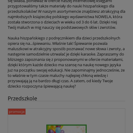
się składa, ponieważ w ofercie naszej internetowej księgarni
przygotowaliśmy także materiały do nauki hiszpańskiego dla
przedszkolaków! W naszym asortymencie znajdziesz atrakcyjną dla
najmłodszych książeczkę polskiego wydawnictwa NOWELA, która
została stworzona o dzieciach w wieku od 3 do 6 lat. Dzięki niej
Twój maluch w mig nauczy się podstawowych słów i zwrotów.
Nauka hiszpańskiego z podręcznikiem dla dzieci przedszkolnych
opiera się na...śpiewaniu. Właśnie tak! Śpiewanie pozwala
maluszkowi w atrakcyjny sposób poznawać nowe słowa i zwroty, a
następnie samodzielnie utrwalać je dzięki karaoke. Zapraszamy do
bliższego zapoznania się z proponowanymi w ofercie materiałami,
dzięki którym każde dziecko ma szansę na naukę nowego języka
już na początku swojej edukacji. Nie zapominajmy jednocześnie, że
to właśnie w tym czasie maluchy najlepiej chłoną wiedzę i
przyswajają ją na bardzo długi czas. A zatem, od kiedy Twoje
dziecko rozpoczyna śpiewającą naukę?
Przedszkole
promocja