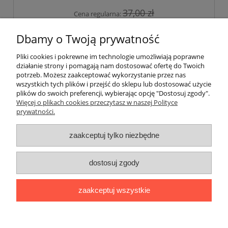
37,00 zł
Cena regularna:
do koszyka
Dbamy o Twoją prywatność
Pliki cookies i pokrewne im technologie umożliwiają poprawne
działanie strony i pomagają nam dostosować ofertę do Twoich
potrzeb. Możesz zaakceptować wykorzystanie przez nas
O nas
wszystkich tych plików i przejść do sklepu lub dostosować użycie
plików do swoich preferencji, wybierając opcję "Dostosuj zgody".
Płatności i dostawa
Więcej o plikach cookies przeczytasz w naszej Polityce
prywatności.
Moje konto
zaakceptuj tylko niezbędne
dostosuj zgody
"Romanista" Internetowa Księgarnia Językowa 2025
Wszystko, czego potrzebujesz do nauki języków romańskich
zaakceptuj wszystkie
Ul. Bolesława Limanowskiego 102 lok. 45, 91-042 Łódź |
+48 730
424 186
|
biuro@romanista.edu.pl
pokaż pełną wersję strony