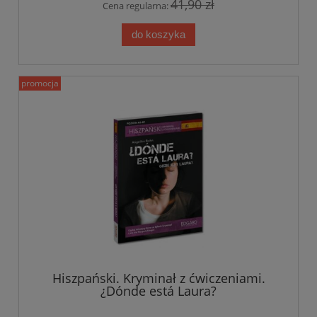
41,90 zł
Cena regularna:
do koszyka
promocja
Hiszpański. Kryminał z ćwiczeniami.
¿Dónde está Laura?