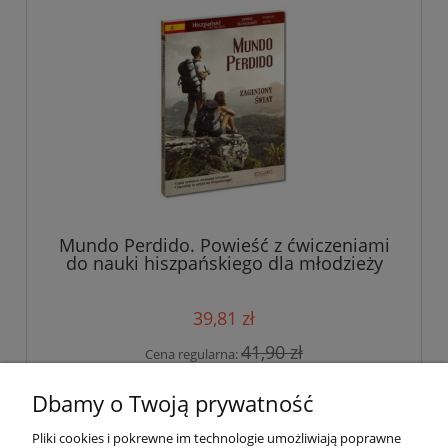
Mundo Perdido. Powieść z ćwiczeniami
do nauki hiszpańskiego dla młodzieży
39,81 zł
41,90 zł
Cena regularna:
do koszyka
Dbamy o Twoją prywatność
Pliki cookies i pokrewne im technologie umożliwiają poprawne