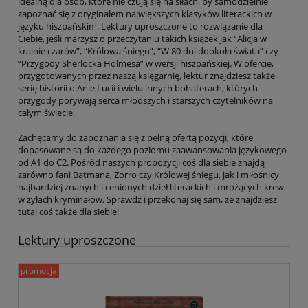
idealną dla osób, które nie czują się na siłach, by samodzielnie
zapoznać się z oryginałem największych klasyków literackich w
języku hiszpańskim. Lektury uproszczone to rozwiązanie dla
Ciebie, jeśli marzysz o przeczytaniu takich książek jak “Alicja w
krainie czarów”, “Królowa śniegu”, “W 80 dni dookoła świata” czy
“Przygody Sherlocka Holmesa” w wersji hiszpańskiej. W ofercie,
przygotowanych przez naszą księgarnię, lektur znajdziesz także
serię historii o Anie Lucii i wielu innych bohaterach, których
przygody porywają serca młodszych i starszych czytelników na
całym świecie.
Zachęcamy do zapoznania się z pełną ofertą pozycji, które
dopasowane są do każdego poziomu zaawansowania językowego
od A1 do C2. Pośród naszych propozycji coś dla siebie znajdą
zarówno fani Batmana, Zorro czy Królowej śniegu, jak i miłośnicy
najbardziej znanych i cenionych dzieł literackich i mrożących krew
w żyłach kryminałów. Sprawdź i przekonaj się sam, że znajdziesz
tutaj coś także dla siebie!
Lektury uproszczone
promocja