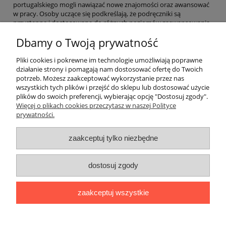
portugalskiego mogli nawiązać nowe znajomości oraz awansować
w pracy. Osoby uczące się podkreślają, że podręczniki są
przystępne i dostosowane do różnych poziomów zaawansowania.
Cieszymy się, że nasze materiały pomagają w osiąganiu celów
Dbamy o Twoją prywatność
językowych i przyczyniają się do rozwoju osobistego oraz
zawodowego klientów. Zachęcamy do wypróbowania naszych
produktów!
Pliki cookies i pokrewne im technologie umożliwiają poprawne
działanie strony i pomagają nam dostosować ofertę do Twoich
potrzeb. Możesz zaakceptować wykorzystanie przez nas
O nas
wszystkich tych plików i przejść do sklepu lub dostosować użycie
plików do swoich preferencji, wybierając opcję "Dostosuj zgody".
Płatności i dostawa
Więcej o plikach cookies przeczytasz w naszej Polityce
prywatności.
Moje konto
zaakceptuj tylko niezbędne
dostosuj zgody
"Romanista" Internetowa Księgarnia Językowa 2025
Wszystko, czego potrzebujesz do nauki języków romańskich
zaakceptuj wszystkie
Ul. Bolesława Limanowskiego 102 lok. 45, 91-042 Łódź |
+48 730
424 186
|
biuro@romanista.edu.pl
pokaż pełną wersję strony