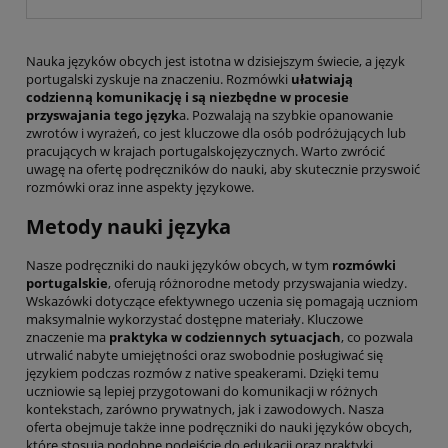
Nauka języków obcych jest istotna w dzisiejszym świecie, a język
portugalski zyskuje na znaczeniu. Rozmówki
ułatwiają
codzienną komunikację i są niezbędne w procesie
przyswajania tego język
a. Pozwalają na szybkie opanowanie
zwrotów i wyrażeń, co jest kluczowe dla osób podróżujących lub
pracujących w krajach portugalskojęzycznych. Warto zwrócić
uwagę na ofertę podręczników do nauki, aby skutecznie przyswoić
rozmówki oraz inne aspekty językowe.
Metody nauki języka
Nasze podręczniki do nauki języków obcych, w tym
rozmówki
portugalskie
, oferują różnorodne metody przyswajania wiedzy.
Wskazówki dotyczące efektywnego uczenia się pomagają uczniom
maksymalnie wykorzystać dostępne materiały. Kluczowe
znaczenie ma
praktyka w codziennych sytuacjach
, co pozwala
utrwalić nabyte umiejętności oraz swobodnie posługiwać się
językiem podczas rozmów z native speakerami. Dzięki temu
uczniowie są lepiej przygotowani do komunikacji w różnych
kontekstach, zarówno prywatnych, jak i zawodowych. Nasza
oferta obejmuje także inne podręczniki do nauki języków obcych,
które stosują podobne podejście do edukacji oraz praktyki