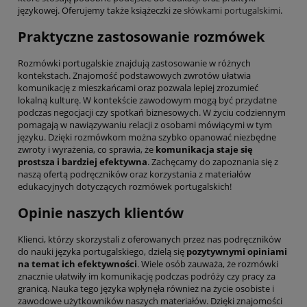
językowej. Oferujemy także książeczki ze
słówkami portugalskimi
.
Praktyczne zastosowanie rozmówek
Rozmówki portugalskie znajdują zastosowanie w różnych
kontekstach. Znajomość podstawowych zwrotów ułatwia
komunikację z mieszkańcami oraz pozwala lepiej zrozumieć
lokalną kulturę. W kontekście zawodowym mogą być przydatne
podczas negocjacji czy spotkań biznesowych. W życiu codziennym
pomagają w nawiązywaniu relacji z osobami mówiącymi w tym
języku. Dzięki rozmówkom można szybko opanować niezbędne
zwroty i wyrażenia, co sprawia, że
komunikacja staje się
prostsza i bardziej efektywna
. Zachęcamy do zapoznania się z
naszą ofertą podręczników oraz korzystania z materiałów
edukacyjnych dotyczących rozmówek portugalskich!
Opinie naszych klientów
Klienci, którzy skorzystali z oferowanych przez nas podręczników
do nauki języka portugalskiego, dzielą się
pozytywnymi opiniami
na temat ich efektywności
. Wiele osób zauważa, że rozmówki
znacznie ułatwiły im komunikację podczas podróży czy pracy za
granicą. Nauka tego języka wpłynęła również na życie osobiste i
zawodowe użytkowników naszych materiałów. Dzięki znajomości