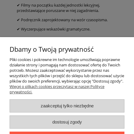
✔ Filmy na początku każdej jednostki lekcyjnej,
przedstawiające poruszane w niej zagadnienia.
✔ Podręcznik zaprojektowany na wzór czasopisma.
✔ Wyczerpujące wskazówki gramatyczne.
EAN: 9788415640400
Dbamy o Twoją prywatność
ZAJRZYJ DO ŚRODKA
Pliki cookies i pokrewne im technologie umożliwiają poprawne
działanie strony i pomagają nam dostosować ofertę do Twoich
potrzeb. Możesz zaakceptować wykorzystanie przez nas
O nas
wszystkich tych plików i przejść do sklepu lub dostosować użycie
plików do swoich preferencji, wybierając opcję "Dostosuj zgody".
Płatności i dostawa
Więcej o plikach cookies przeczytasz w naszej Polityce
prywatności.
Moje konto
zaakceptuj tylko niezbędne
dostosuj zgody
"Romanista" Internetowa Księgarnia Językowa 2025