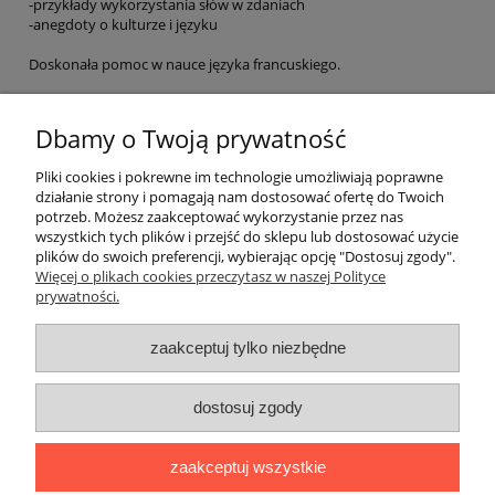
-przykłady wykorzystania słów w zdaniach
-anegdoty o kulturze i języku
Doskonała pomoc w nauce języka francuskiego.
EAN: 9782035935212
Dbamy o Twoją prywatność
Pliki cookies i pokrewne im technologie umożliwiają poprawne
działanie strony i pomagają nam dostosować ofertę do Twoich
potrzeb. Możesz zaakceptować wykorzystanie przez nas
O nas
wszystkich tych plików i przejść do sklepu lub dostosować użycie
plików do swoich preferencji, wybierając opcję "Dostosuj zgody".
Płatności i dostawa
Więcej o plikach cookies przeczytasz w naszej Polityce
prywatności.
Moje konto
zaakceptuj tylko niezbędne
dostosuj zgody
"Romanista" Internetowa Księgarnia Językowa 2025
Wszystko, czego potrzebujesz do nauki języków romańskich
zaakceptuj wszystkie
Ul. Bolesława Limanowskiego 102 lok. 45, 91-042 Łódź |
+48 730
424 186
|
biuro@romanista.edu.pl