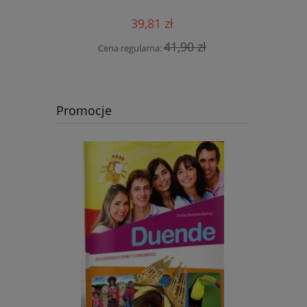
39,81 zł
 zł
Cen
41,90 zł
Cena regularna:
Promocje