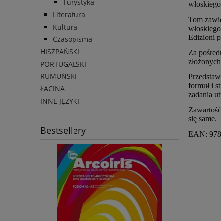
Turystyka
włoskiego
Literatura
Tom zawie
Kultura
włoskiego
Edizioni p
Czasopisma
HISZPAŃSKI
Za pośredn
złożonych
PORTUGALSKI
RUMUŃSKI
Przedstawi
formuł i s
ŁACINA
zadania u
INNE JĘZYKI
Zawartość
się same.
Bestsellery
EAN: 978