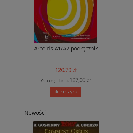
nik ucznia
Arcoiris A1/A2 podręcznik
Nowy ję
przyjemn
aud
120,70 zł
0 zł
127,05 zł
Cena regularna:
Cena
do koszyka
Nowości