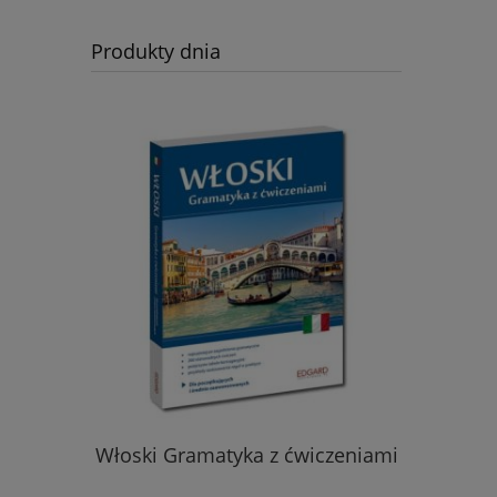
Produkty dnia
zwroty i
Hiszp
Włoski Gramatyka z ćwiczeniami
edycja
leksyka