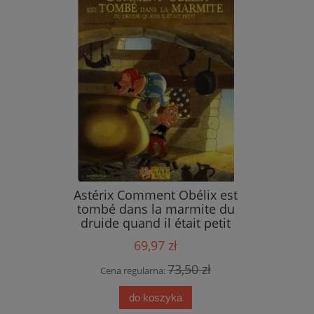
ings
Astérix Comment Obélix est
tombé dans la marmite du
druide quand il était petit
69,97 zł
 zł
73,50 zł
Cena regularna:
do koszyka