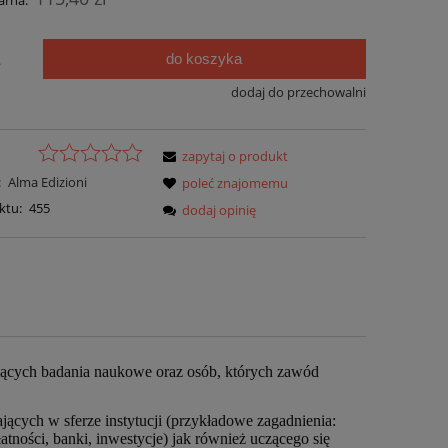
arna:
do koszyka
.
dodaj do przechowalni
zapytaj o produkt
:
Alma Edizioni
poleć znajomemu
ktu:
455
dodaj opinię
dzących badania naukowe oraz osób, których zawód
ących w sferze instytucji (przykładowe zagadnienia:
łatności, banki, inwestycje) jak również uczącego się