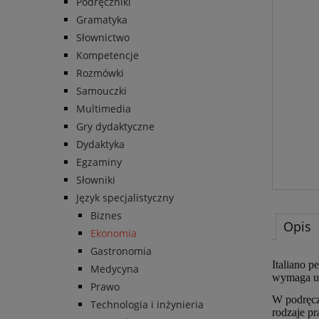
Podręczniki
Gramatyka
Słownictwo
Kompetencje
Rozmówki
Samouczki
Multimedia
Gry dydaktyczne
Dydaktyka
Egzaminy
Słowniki
Język specjalistyczny
Biznes
Opis
Ekonomia
Gastronomia
Italiano 
Medycyna
wymaga uż
Prawo
W podręcz
Technologia i inżynieria
rodzaje pr