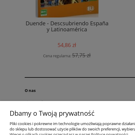
 ćwiczeń
Portug
Duende - Descsubriendo España
y Latinoamérica
54,86 zł
 zł
Cen
57,75 zł
Cena regularna:
O nas
Kim jesteśmy?
Kontakt
Dbamy o Twoją prywatność
RODO obowiązek informacyjny
Pliki cookies i pokrewne im technologie umożliwiają poprawne działa
Blog
do sklepu lub dostosować użycie plików do swoich preferencji, wybiera
Regulamin
Więcej o plikach cookies przeczytasz w naszej Polityce prywatności.