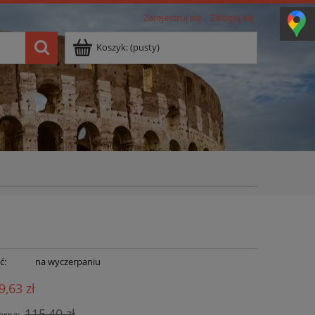
Zarejestruj się
Zaloguj się
Koszyk:
(pusty)
ć:
na wyczerpaniu
9,63 zł
115,40 zł