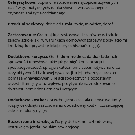
Cele językowe:
poprawne stosowanie najczęściej używanych
czasów gramatycznych, nauka słownictwa związanego z
czynnościami życia codziennego
Przedział wiekowy:
dzieci od 8 roku życia, młodzież, dorośli
Zastosowanie:
Gra znajduje zastosowanie zarówno w trakcie
zajęć w szkole jak i w warunkach domowych (zabawy z przyjaciółmi
i rodziną, lub prywatne lekcje języka hiszpańskiego).
Dodatkowe korzyści:
Gra
El dominó de cada día
doskonali
sprawności umysłowe takie jak pamięć, koncentracja i
spostrzegawczość), sprzyja skutecznemu zapamiętywaniu oraz
uczy aktywności i zdrowej rywalizacji, a jej ludyczny charakter
pomaga w nawiązywaniu relacji społecznych z pozostałymi
uczestnikami gry oraz wpływa pozytywnie na zredukowanie
dystansu pomiędzy uczniem i uczącym.
Dodatkowa kostka:
Gra wzbogacona została o nowe warianty
rozgrywek dzięki zastosowaniu dodatkowej kostki rozszerzającej
zakres edukacyjny gry.
Rozszerzona instrukcja:
Do gry dołączono rozbudowaną
instrukcję w języku polskim zawierającą: