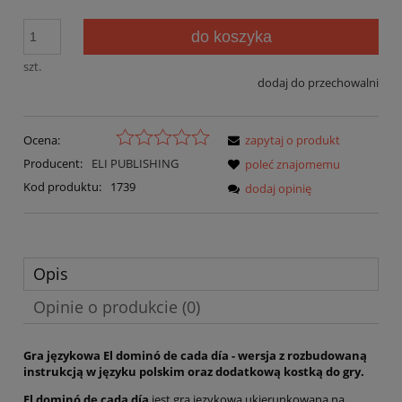
do koszyka
szt.
dodaj do przechowalni
Ocena:
zapytaj o produkt
Producent:
ELI PUBLISHING
poleć znajomemu
Kod produktu:
1739
dodaj opinię
Opis
Opinie o produkcie (0)
Gra językowa El dominó de cada día - wersja z rozbudowaną
instrukcją w języku polskim oraz dodatkową kostką do gry.
El dominó de cada día
jest grą językową ukierunkowaną na