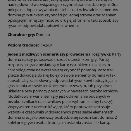
naukę słownictwa związanego z czynnościami codziennymi. Gra
polega na dopasowywaniu do siebie kart w kształcie elementów
domina (z rysunkami czynności po jednej stronie oraz zdaniami
opisującymi inną czynność po drugiej stronie) w taki sposób aby
rysunek odpowiadał zapisowi słownemu.
Charakter gry:
Domino
Poziom trudności:
A2-B1
Jeden z możliwych scenariuszy prowadzenia rozgrywki:
Karty
domina należy potasować i rozdać uczestnikom gry. Partię
rozpoczyna gracz posiadający kartę rysunkiem ukazującym
chronologicznie najwcześniejszą czynność poranną. Pozostali
gracze dokładają do niej kolejno swoje elementy domina w taki
sposób, aby zapis słowny odpowiadał rysunkowi i odczytują na
głos zdania w czasie teraźniejszym, przeszłym, lub przyszłym
układane przy pomocy podanych w nawiasach bezokoliczników
(dodatkowym wariantem gry jest odmienianie podanych w
bezokolicznikach czasowników przez wybrane osoby i czasy).
Wygrywa ten z uczestników gry, który poprawnie zastosuje
wszystkie czasowniki w dokładanych przez siebie elementach
domina oraz jako pierwszy pozbędzie się swoich kart domina. Z
kolei przegrywa osoba, która jako ostatnia zostanie z kartą.