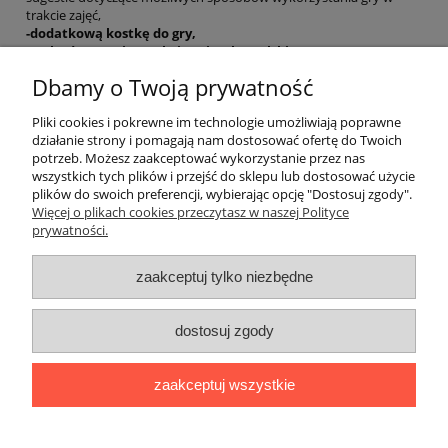
trakcie zajęć,
-dodatkową kostkę do gry,
-rozbudowaną instrukcję w języku polskim.
Dbamy o Twoją prywatność
EAN: 9788853625878
Pliki cookies i pokrewne im technologie umożliwiają poprawne
działanie strony i pomagają nam dostosować ofertę do Twoich
potrzeb. Możesz zaakceptować wykorzystanie przez nas
O nas
wszystkich tych plików i przejść do sklepu lub dostosować użycie
plików do swoich preferencji, wybierając opcję "Dostosuj zgody".
Płatności i dostawa
Więcej o plikach cookies przeczytasz w naszej Polityce
prywatności.
Moje konto
zaakceptuj tylko niezbędne
dostosuj zgody
"Romanista" Internetowa Księgarnia Językowa 2025
Wszystko, czego potrzebujesz do nauki języków romańskich
zaakceptuj wszystkie
Ul. Bolesława Limanowskiego 102 lok. 45, 91-042 Łódź |
+48 730
424 186
|
biuro@romanista.edu.pl
pokaż pełną wersję strony