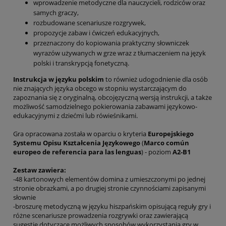
wprowadzenie metodyczne dla nauczycieli, rodziców oraz
samych graczy,
rozbudowane scenariusze rozgrywek,
propozycje zabaw i ćwiczeń edukacyjnych,
przeznaczony do kopiowania praktyczny słowniczek
wyrazów używanych w grze wraz z tłumaczeniem na język
polski i transkrypcją fonetyczną.
Instrukcja w języku polskim
to również udogodnienie dla osób
nie znających języka obcego w stopniu wystarczającym do
zapoznania się z oryginalną, obcojęzyczną wersją instrukcji, a także
możliwość samodzielnego pokierowania zabawami językowo-
edukacyjnymi z dziećmi lub rówieśnikami.
Gra opracowana została w oparciu o kryteria
Europejskiego
Systemu Opisu Kształcenia Językowego
(
Marco común
europeo de referencia para las lenguas
) - poziom
A2-B1
Zestaw zawiera:
-48 kartonowych elementów domina z umieszczonymi po jednej
stronie obrazkami, a po drugiej stronie czynnościami zapisanymi
słownie
-broszurę metodyczną w języku hiszpańskim opisującą reguły gry i
różne scenariusze prowadzenia rozgrywki oraz zawierającą
sugestie dotyczące możliwych sposobów wykorzystania gry w