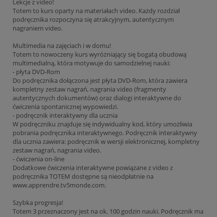
Lekcje z video!
Totem to kurs oparty na materiałach video. Każdy rozdział
podręcznika rozpoczyna się atrakcyjnym, autentycznym
nagraniem video.
Multimedia na zajęciach i w domu!
Totem to nowoczeny kurs wyróżniający się bogatą obudową
multimedialną, która motywuje do samodzielnej nauki:
- płyta DVD-Rom
Do podręcznika dołączona jest płyta DVD-Rom, która zawiera
kompletny zestaw nagrań, nagrania video (fragmenty
autentycznych dokumentów) oraz dialogi interaktywne do
ćwiczenia spontanicznej wypowiedzi.
- podręcznik interaktywny dla ucznia
W podręczniku znajduje się indywidualny kod, który umożliwia
pobrania podręcznika interaktywnego. Podręcznik interaktywny
dla ucznia zawiera: podręcznik w wersji elektronicznej, kompletny
zestaw nagrań, nagrania video.
- ćwiczenia on-line
Dodatkowe ćwiczenia interaktywne powiązane z video z
podręcznika TOTEM dostępne są nieodpłatnie na
www.apprendre.tv5monde.com.
Szybka progresja!
Totem 3 przeznaczony jest na ok. 100 godzin nauki. Podręcznik ma