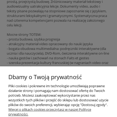
prostą, przejrzystą budowę. Zróżnicowany materiał tekstowy i
audiowizualny uatrakcyjnia lekcje. Dokumenty video, audio i
teksty pisane pozwalają na stopniowe zapoznanie się z językiem,
strukturami leksykalnymi i gramatycznymi. Systematyczna praca
nad czterema kompetencjami pozwala na realizację założonego
celu lekcji.
Mocne strony TOTEM:
- prosta budowa, szybka progresja
- atrakcyjny materiał video opracowany do nauki języka
- bogata obudowa multimedialna: podręczniki interaktywne (dla
ucznia i dla nauczyciela), DVD-Rom, ćwiczenia interaktywne on-line
- nauka gestów i zachowań na stonach Faits et gestes
- szeroka prezentacja kultury francuskiej (w nagraniach video oraz
na stronach Cultures)
Dbamy o Twoją prywatność
EAN: 9782014015522
Pliki cookies i pokrewne im technologie umożliwiają poprawne
działanie strony i pomagają nam dostosować ofertę do Twoich
potrzeb. Możesz zaakceptować wykorzystanie przez nas
O nas
wszystkich tych plików i przejść do sklepu lub dostosować użycie
plików do swoich preferencji, wybierając opcję "Dostosuj zgody".
Płatności i dostawa
Więcej o plikach cookies przeczytasz w naszej Polityce
prywatności.