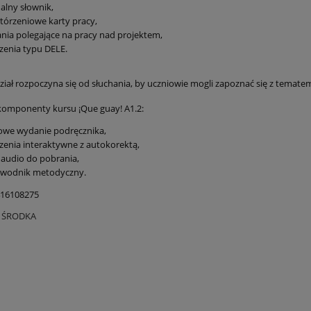
alny słownik,
órzeniowe karty pracy,
nia polegające na pracy nad projektem,
zenia typu DELE.
ział rozpoczyna się od słuchania, by uczniowie mogli zapoznać się z temate
komponenty kursu ¡Que guay! A1.2:
owe wydanie podręcznika,
zenia interaktywne z autokorektą,
i audio do pobrania,
ewodnik metodyczny.
416108275
O ŚRODKA