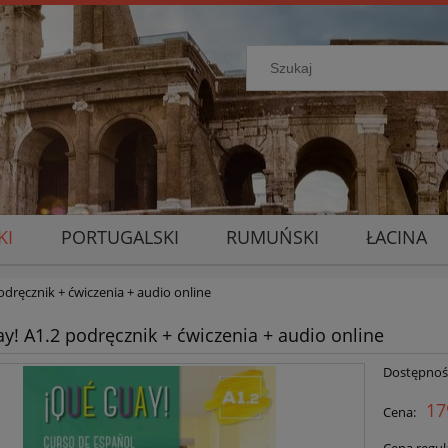
KI
PORTUGALSKI
RUMUŃSKI
ŁACINA
odręcznik + ćwiczenia + audio online
y! A1.2 podręcznik + ćwiczenia + audio online
Dostępnoś
17
Cena: