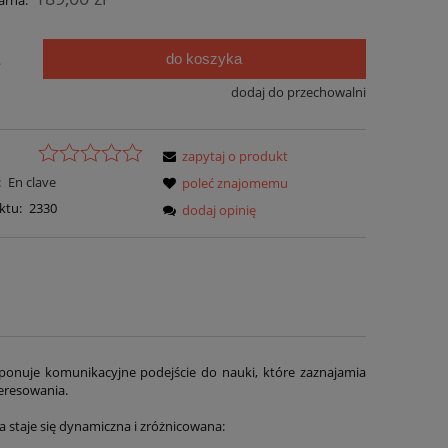
arna:
do koszyka
.
dodaj do przechowalni
zapytaj o produkt
:
En clave
poleć znajomemu
ktu:
2330
dodaj opinię
oponuje komunikacyjne podejście do nauki, które zaznajamia
eresowania.
 staje się dynamiczna i zróżnicowana: