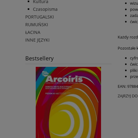
Kultura
wizu
Czasopisma
powt
zada
PORTUGALSKI
ćwic
RUMUŃSKI
ŁACINA
Każdy rozd
INNE JĘZYKI
Pozostałe 
Bestsellery
cyfr
ćwic
plik
prz
EAN: 9788
ZAJRZYJ D