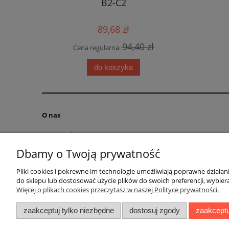
ne
B2-C2
językowa
89,68 zł
0 zł
94,40 zł
Cena regularna:
Cen
do koszyka
O nas
Kim jesteśmy?
Kontakt
Dbamy o Twoją prywatność
RODO obowiązek informacyjny
Pliki cookies i pokrewne im technologie umożliwiają poprawne działa
Blog
do sklepu lub dostosować użycie plików do swoich preferencji, wybiera
Regulamin
Więcej o plikach cookies przeczytasz w naszej Polityce prywatności.
zaakceptuj tylko niezbędne
dostosuj zgody
zaakceptu