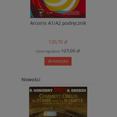
nik ucznia
Arcoiris A1/A2 podręcznik
Nowy ję
przyjemn
aud
120,70 zł
0 zł
127,05 zł
Cena regularna:
Cena
do koszyka
Nowości