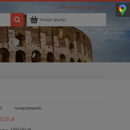
Zarejestruj się
Zaloguj się
Koszyk:
(pusty)
ć:
na wyczerpaniu
9,55 zł
189,00 zł