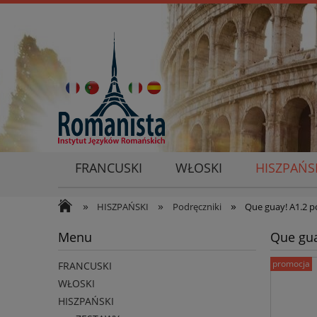
FRANCUSKI
WŁOSKI
HISZPAŃS
»
»
»
HISZPAŃSKI
Podręczniki
Que guay! A1.2 p
Menu
Que gua
promocja
FRANCUSKI
WŁOSKI
HISZPAŃSKI