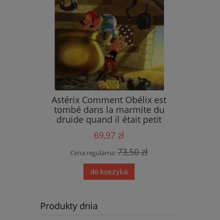
ings
Astérix Comment Obélix est
tombé dans la marmite du
druide quand il était petit
69,97 zł
 zł
73,50 zł
Cena regularna:
do koszyka
Produkty dnia