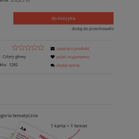
arna:
do koszyka
.
dodaj do przechowalni
zapytaj o produkt
:
Cztery głowy
poleć znajomemu
ktu:
1292
dodaj opinię