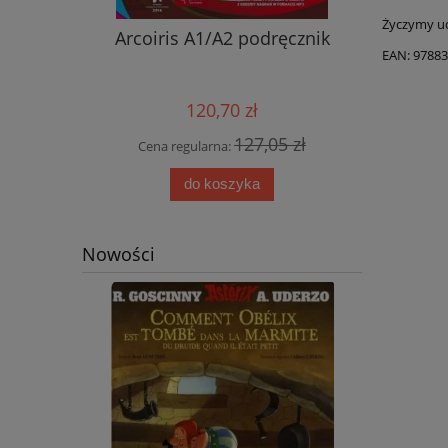
Życzymy ud
nik ucznia
Arcoiris A1/A2 podręcznik
Nowy ję
EAN: 9788
przyjemn
aud
120,70 zł
0 zł
127,05 zł
Cena regularna:
Cena
do koszyka
Nowości