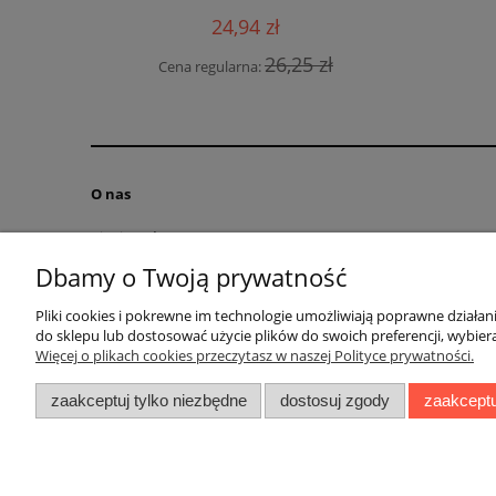
24,94 zł
0 zł
Cena
26,25 zł
Cena regularna:
O nas
Kim jesteśmy?
Kontakt
Dbamy o Twoją prywatność
RODO obowiązek informacyjny
Pliki cookies i pokrewne im technologie umożliwiają poprawne działa
Blog
do sklepu lub dostosować użycie plików do swoich preferencji, wybiera
Regulamin
Więcej o plikach cookies przeczytasz w naszej Polityce prywatności.
zaakceptuj tylko niezbędne
dostosuj zgody
zaakceptu
Ul. Bolesł