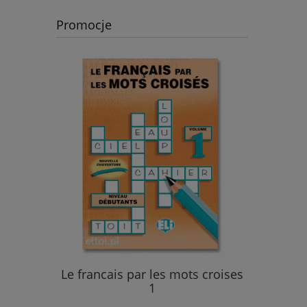
Promocje
iveau 3
Edito B
Le francais par les mots croises
cyfrowa 
1