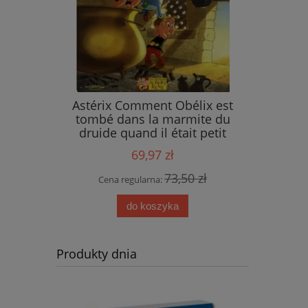
ings
Astérix Comment Obélix est
tombé dans la marmite du
druide quand il était petit
69,97 zł
 zł
73,50 zł
Cena regularna:
do koszyka
Produkty dnia