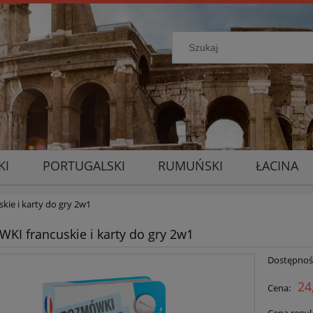
KI
PORTUGALSKI
RUMUŃSKI
ŁACINA
ie i karty do gry 2w1
I francuskie i karty do gry 2w1
Dostępnoś
24
Cena: