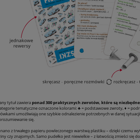
ny tytuł zawiera
ponad 300 praktycznych zwrotów, które są niezbędn
kategorie tematyczne oznaczone kolorami: ♣ = podstawowe zwroty, ♦ = podróżo
łówkami umożliwiają one szybkie odnalezienie potrzebnych w danej sytuacji 
rozumiewanie się.
nano z trwałego papieru powleczonego warstwą plastiku – dzięki czemu wyt
iny czy znajomych. Samo pudełko jest niewielkie – z łatwością zmieści się do 