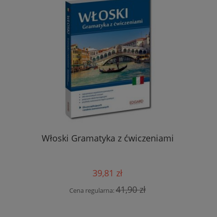
eksykalno-
Fran
Włoski Gramatyka z ćwiczeniami
danie 2)
39,81 zł
 zł
Cen
41,90 zł
Cena regularna: