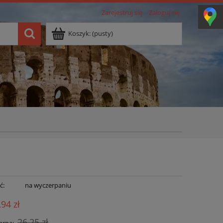
Zarejestruj się
Zaloguj się
Koszyk:
(pusty)
ć:
na wyczerpaniu
,94 zł
26,25 zł