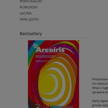
PORTUGALSKI
RUMUŃSKI
ŁACINA
INNE JĘZYKI
Bestsellery
Prezentowa
na cztery 
Wraz z nag
sprawne po
Karty wyko
gronie rodz