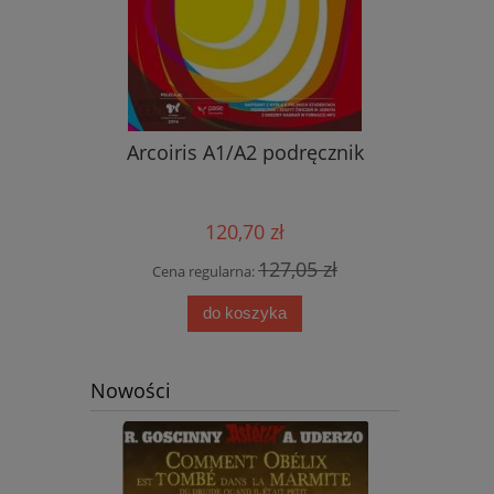
nik ucznia
Arcoiris A1/A2 podręcznik
Nowy ję
przyjemn
aud
120,70 zł
0 zł
127,05 zł
Cena regularna:
Cena
do koszyka
Nowości