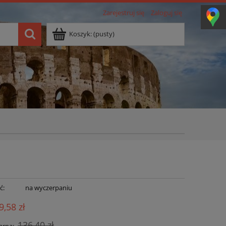
Zarejestruj się
Zaloguj się
Koszyk:
(pusty)
ć:
na wyczerpaniu
9,58 zł
136,40 zł