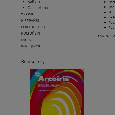
Kultura
Naci
Nag
Czasopisma
Stro
WŁOSKI
Zad
HISZPAŃSKI
Pods
PORTUGALSKI
Podr
RUMUŃSKI
EAN: 9782
ŁACINA
INNE JĘZYKI
Bestsellery