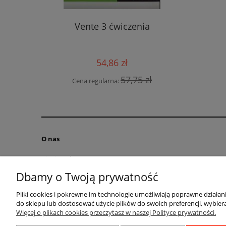
la
Phosphor
Vente 3 ćwiczenia
 B2 + CD
n de Cinq
54,86 zł
 zł
Cen
57,75 zł
Cena regularna:
O nas
Kim jesteśmy?
Kontakt
Dbamy o Twoją prywatność
RODO obowiązek informacyjny
Pliki cookies i pokrewne im technologie umożliwiają poprawne działa
Blog
do sklepu lub dostosować użycie plików do swoich preferencji, wybiera
Regulamin
Więcej o plikach cookies przeczytasz w naszej Polityce prywatności.