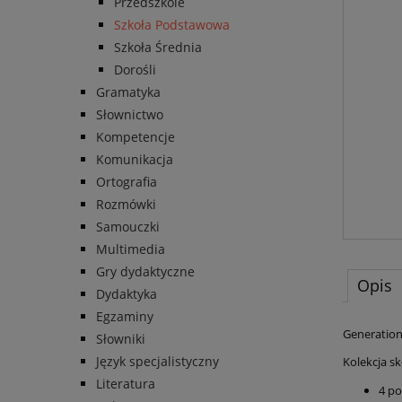
Przedszkole
Szkoła Podstawowa
Szkoła Średnia
Dorośli
Gramatyka
Słownictwo
Kompetencje
Komunikacja
Ortografia
Rozmówki
Samouczki
Multimedia
Gry dydaktyczne
Opis
Dydaktyka
Egzaminy
Generation
Słowniki
Język specjalistyczny
Kolekcja skł
Literatura
4 po