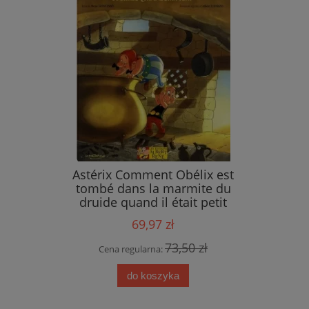
ings
Astérix Comment Obélix est
tombé dans la marmite du
druide quand il était petit
69,97 zł
 zł
73,50 zł
Cena regularna:
do koszyka