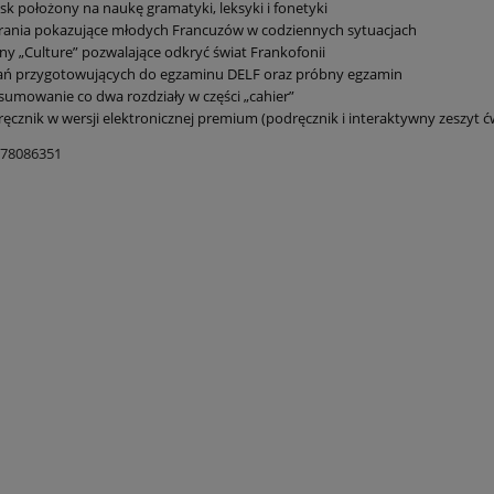
sk położony na naukę gramatyki, leksyki i fonetyki
rania pokazujące młodych Francuzów w codziennych sytuacjach
ny „Culture” pozwalające odkryć świat Frankofonii
ań przygotowujących do egzaminu DELF oraz próbny egzamin
umowanie co dwa rozdziały w części „cahier”
ęcznik w wersji elektronicznej premium (podręcznik i interaktywny zeszyt ć
278086351