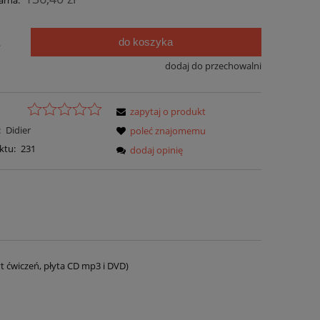
arna:
do koszyka
.
dodaj do przechowalni
zapytaj o produkt
:
Didier
poleć znajomemu
ktu:
231
dodaj opinię
t ćwiczeń, płyta CD mp3 i DVD)