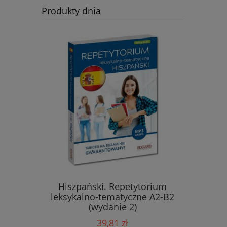
Produkty dnia
zwroty i
Hiszpański. Repetytorium
Włoski. R
edycja
leksykalno-tematyczne A2-B2
tematyc
(wydanie 2)
39,81 zł