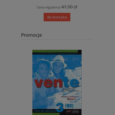
 zł
41,90 zł
Cena regularna:
Cen
do koszyka
Promocje