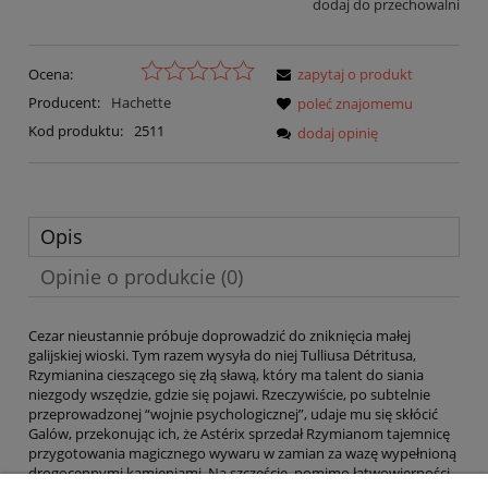
dodaj do przechowalni
Ocena:
zapytaj o produkt
Producent:
Hachette
poleć znajomemu
Kod produktu:
2511
dodaj opinię
Opis
Opinie o produkcie (0)
Cezar nieustannie próbuje doprowadzić do zniknięcia małej
galijskiej wioski. Tym razem wysyła do niej Tulliusa Détritusa,
Rzymianina cieszącego się złą sławą, który ma talent do siania
niezgody wszędzie, gdzie się pojawi. Rzeczywiście, po subtelnie
przeprowadzonej “wojnie psychologicznej”, udaje mu się skłócić
Galów, przekonując ich, że Astérix sprzedał Rzymianom tajemnicę
przygotowania magicznego wywaru w zamian za wazę wypełnioną
drogocennymi kamieniami. Na szczęście, pomimo łatwowierności