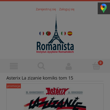
Zarejestruj się
Zaloguj się
Asterix La zizanie komiks tom 15
promocja