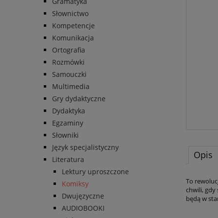
Gramatyka
Słownictwo
Kompetencje
Komunikacja
Ortografia
Rozmówki
Samouczki
Multimedia
Gry dydaktyczne
Dydaktyka
Egzaminy
Słowniki
Język specjalistyczny
Opis
Literatura
Lektury uproszczone
To rewolucj
Komiksy
chwili, gd
Dwujęzyczne
będą w sta
AUDIOBOOKI