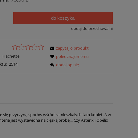
arna:
do koszyka
.
dodaj do przechowalni
zapytaj o produkt
:
Hachette
poleć znajomemu
ktu:
2514
dodaj opinię
stanie się przyczyną sporów wśród zamieszkałych tam kobiet. A w
teria jest wystawiona na ciężką próbę… Czy Astérix i Obélix