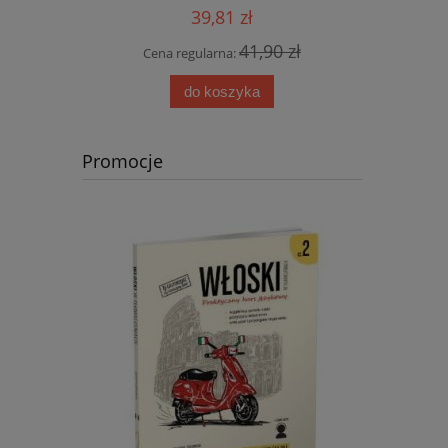
39,81 zł
 zł
41,90 zł
Cena regularna:
Cen
do koszyka
Promocje