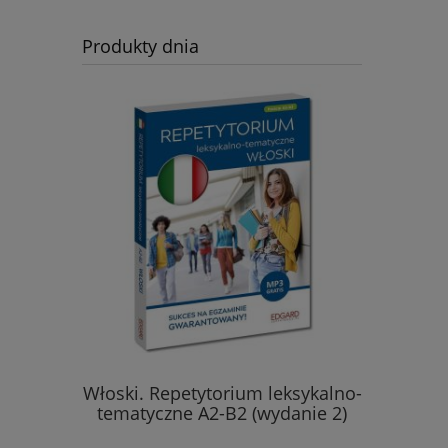
Produkty dnia
zwroty i
Włoski. Repetytorium leksykalno-
Fran
edycja
tematyczne A2-B2 (wydanie 2)