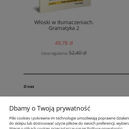
Księga id
l espanol
Włoski w tłumaczeniach.
a
Gramatyka 2
49,78 zł
Cen
0 zł
52,40 zł
Cena regularna:
O nas
Kim jesteśmy?
Kontakt
Dbamy o Twoją prywatność
RODO obowiązek informacyjny
Pliki cookies i pokrewne im technologie umożliwiają poprawne działa
Blog
do sklepu lub dostosować użycie plików do swoich preferencji, wybiera
Regulamin
Więcej o plikach cookies przeczytasz w naszej Polityce prywatności.