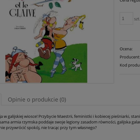
Cena regul
szt
Ocena:
Producent
Kod produ
Opinie o produkcie (0)
a w galijskiej wiosce! Przybycie Maestrii, feministki i kobiecej pieśniarki, 
y sama armia rzymska poddaje swoje legiony zasadom równości, galijska galan
nie przywrócić spokój, nie tracąc przy tym własnego?