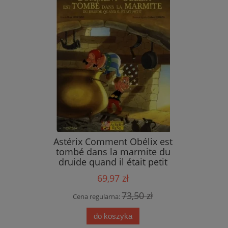
ings
Astérix Comment Obélix est
tombé dans la marmite du
druide quand il était petit
69,97 zł
 zł
73,50 zł
Cena regularna:
do koszyka