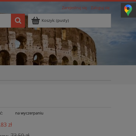
Zarejestruj się
Zaloguj się
Koszyk:
(pusty)
ć:
na wyczerpaniu
,83 zł
73,50 zł