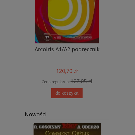
nik ucznia
Arcoiris A1/A2 podręcznik
Nowy ję
przyjemn
aud
120,70 zł
0 zł
127,05 zł
Cena regularna:
Cena
do koszyka
Nowości