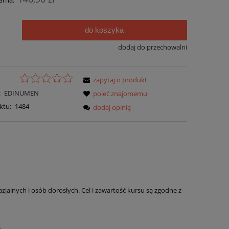
arna:
do koszyka
.
dodaj do przechowalni
zapytaj o produkt
:
EDINUMEN
poleć znajomemu
ktu:
1484
dodaj opinię
jalnych i osób dorosłych. Cel i zawartość kursu są zgodne z