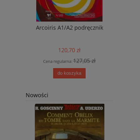
nik ucznia
Arcoiris A1/A2 podręcznik
Nowy ję
przyjemn
aud
120,70 zł
0 zł
127,05 zł
Cena regularna:
Cena
do koszyka
Nowości