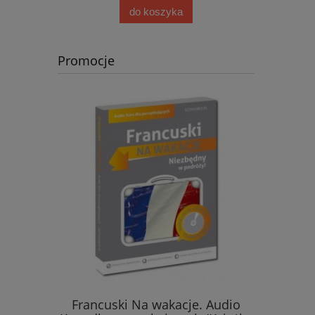
do koszyka
Promocje
so zeszyt
Francuski Na wakacje. Audio
Objectif E