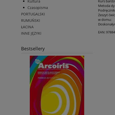
Kultura
Kurs bardzo
Metoda dyn
Czasopisma
Podręcznik
PORTUGALSKI
Zeszyt ćwic
w domu;
RUMUŃSKI
Doskonałym
ŁACINA
EAN: 9788
INNE JĘZYKI
Bestsellery