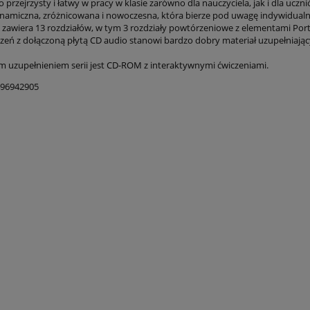
 przejrzysty i łatwy w pracy w klasie zarówno dla nauczyciela, jak i dla uczni
amiczna, zróżnicowana i nowoczesna, która bierze pod uwagę indywidualny 
 zawiera 13 rozdziałów, w tym 3 rozdziały powtórzeniowe z elementami Portf
zeń z dołączoną płytą CD audio stanowi bardzo dobry materiał uzupełniający 
 uzupełnieniem serii jest CD-ROM z interaktywnymi ćwiczeniami.
496942905