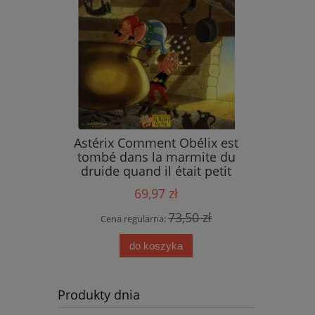
ings
Astérix Comment Obélix est
tombé dans la marmite du
druide quand il était petit
69,97 zł
 zł
73,50 zł
Cena regularna:
do koszyka
Produkty dnia