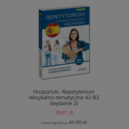
eksykalno-
Hiszpański. Repetytorium
Hiszpańs
danie 2)
leksykalno-tematyczne A2-B2
wyraże
(wydanie 2)
39,81 zł
 zł
41,90 zł
Cena regularna:
Cen