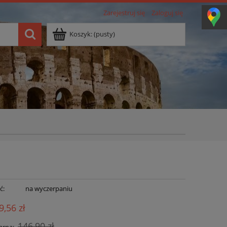
Zarejestruj się
Zaloguj się
Koszyk:
(pusty)
ć:
na wyczerpaniu
9,56 zł
146,90 zł