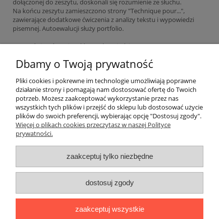
dołączonej do zeszytu, doskonali się rozumienie ze słuchu.
Na końcu zeszytu zamieszczono strony "Technique pour...",
zawierające dodatkowe ćwiczenia z analizy tekstu i wypowiedzi
pisemnej. Autoewalucji służy portfolio.
Zeszyt ćwiczeń zawiera klucz odpowiedzi.
Dbamy o Twoją prywatność
EAN: 9782014015515
Pliki cookies i pokrewne im technologie umożliwiają poprawne
działanie strony i pomagają nam dostosować ofertę do Twoich
potrzeb. Możesz zaakceptować wykorzystanie przez nas
O nas
wszystkich tych plików i przejść do sklepu lub dostosować użycie
plików do swoich preferencji, wybierając opcję "Dostosuj zgody".
Płatności i dostawa
Więcej o plikach cookies przeczytasz w naszej Polityce
prywatności.
Moje konto
zaakceptuj tylko niezbędne
dostosuj zgody
"Romanista" Internetowa Księgarnia Językowa 2025
Wszystko, czego potrzebujesz do nauki języków romańskich
zaakceptuj wszystkie
Ul. Bolesława Limanowskiego 102 lok. 45, 91-042 Łódź |
+48 730