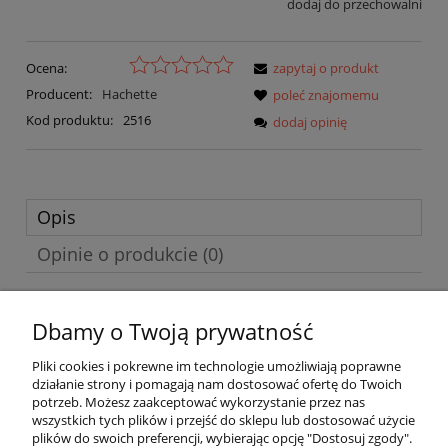
dodaj do przechowalni
Ocena:
zapytaj o produkt
Producent:
Hachette
poleć znajomemu
Kod produktu:
2516
dodaj opinię
Opis
Opinie o produkcie (0)
Nasi przyjaciele z Galii spotykają wygnanego Korsykanina, dzięki
Dbamy o Twoją prywatność
któremu odkryją Wyspę Piękna…
Pliki cookies i pokrewne im technologie umożliwiają poprawne
działanie strony i pomagają nam dostosować ofertę do Twoich
potrzeb. Możesz zaakceptować wykorzystanie przez nas
O nas
wszystkich tych plików i przejść do sklepu lub dostosować użycie
plików do swoich preferencji, wybierając opcję "Dostosuj zgody".