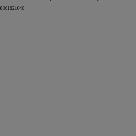
8861821040
zyk francuski łatwo i
Spazio italia 1 podręcznik +