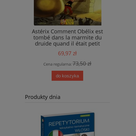
ings
Astérix Comment Obélix est
tombé dans la marmite du
druide quand il était petit
69,97 zł
 zł
73,50 zł
Cena regularna:
do koszyka
Produkty dnia