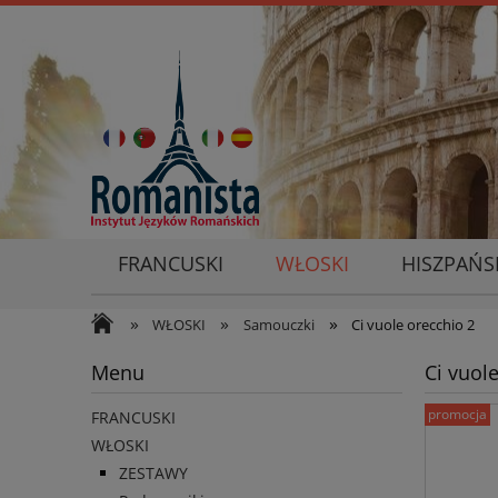
FRANCUSKI
WŁOSKI
HISZPAŃS
»
»
»
WŁOSKI
Samouczki
Ci vuole orecchio 2
Menu
Ci vuol
promocja
FRANCUSKI
WŁOSKI
ZESTAWY