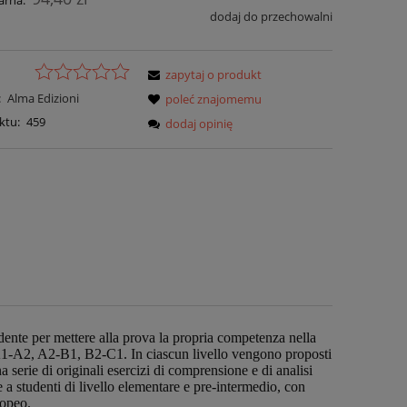
arna:
dodaj do przechowalni
zapytaj o produkt
:
Alma Edizioni
poleć znajomemu
ktu:
459
dodaj opinię
tudente per mettere alla prova la propria competenza nella
o: A1-A2, A2-B1, B2-C1. In ciascun livello vengono proposti
na serie di originali esercizi di comprensione e di analisi
e a studenti di livello elementare e pre-intermedio, con
ropeo.