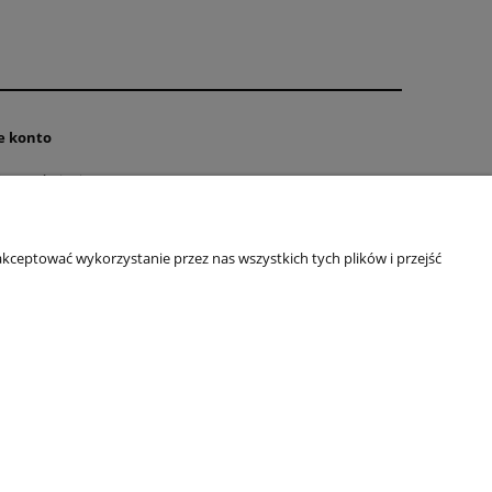
104,90 zł
Cena regularna:
do ko
e konto
e zamówienia
kceptować wykorzystanie przez nas wszystkich tych plików i przejść
sta.edu.pl