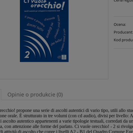
Cena regul
Ocena:
Producent
Kod produ
Opinie o produkcie (0)
recchio! propone una serie di ascolti autentici di vario tipo, utili allo s
ne orale. È strutturato in tre volumi (con cd audio), divisi per livell
i ascolto autentico appartenenti a varie tipologie testuali, corredati da u
ua, con attenzione alle forme del parlato. Ci vuole orecchio! - 2 si rivolg
 di attività di ascolto che copre i livelli A2 - B1 del Quadro Comune Eu