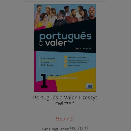
Português a Valer 1 zeszyt
Cin
Ćwiczenia
ćwiczeń
93,77 zł
98,70 zł
Cena regularna:
Cen