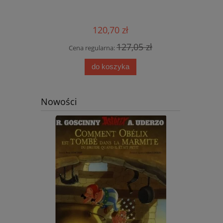
przyjemn
aud
120,70 zł
0 zł
127,05 zł
Cena regularna:
Cena
do koszyka
Nowości