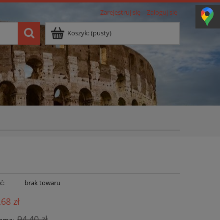
Zarejestruj się
Zaloguj się
Koszyk:
(pusty)
ć:
brak towaru
,68 zł
94,40 zł