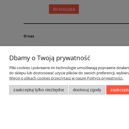
0 zł
do koszyka
O nas
Kim jesteśmy?
Kontakt
Dbamy o Twoją prywatność
RODO obowiązek informacyjny
Pliki cookies i pokrewne im technologie umożliwiają poprawne działa
Blog
do sklepu lub dostosować użycie plików do swoich preferencji, wybiera
Regulamin
Więcej o plikach cookies przeczytasz w naszej Polityce prywatności.
zaakceptuj tylko niezbędne
dostosuj zgody
zaakceptu
Ul. Bolesł
;