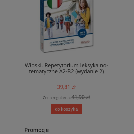
yka z
Włoski. Repetytorium leksykalno-
Hiszpańs
tematyczne A2-B2 (wydanie 2)
wyraże
39,81 zł
 zł
41,90 zł
Cena regularna:
Cen
do koszyka
Promocje