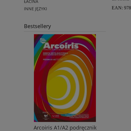
ŁACINA
EAN: 978
INNE JĘZYKI
Bestsellery
nik ucznia
Arcoiris A1/A2 podręcznik
Nowy ję