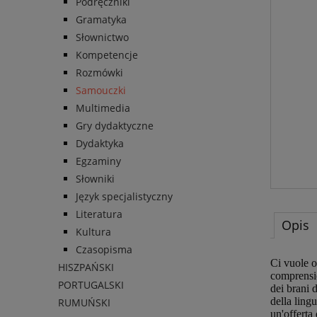
Podręczniki
Gramatyka
Słownictwo
Kompetencje
Rozmówki
Samouczki
Multimedia
Gry dydaktyczne
Dydaktyka
Egzaminy
Słowniki
Język specjalistyczny
Literatura
Opis
Kultura
Czasopisma
Ci vuole o
HISZPAŃSKI
comprensio
PORTUGALSKI
dei brani d
della ling
RUMUŃSKI
un'offerta