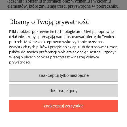
łączeniu i zbieraniu informacji oraz wycinaniu i wklejaniu
elementów, które zawierają treści przyswojone w podręczniku
i zeszycie ćwiczeń.
Dbamy o Twoją prywatność
EAN: 9788498485387
Pliki cookies i pokrewne im technologie umożliwiają poprawne
działanie strony i pomagają nam dostosować ofertę do Twoich
potrzeb. Możesz zaakceptować wykorzystanie przez nas
O nas
wszystkich tych plików i przejść do sklepu lub dostosować użycie
plików do swoich preferencji, wybierając opcję "Dostosuj zgody".
Płatności i dostawa
Więcej o plikach cookies przeczytasz w naszej Polityce
prywatności.
Moje konto
zaakceptuj tylko niezbędne
dostosuj zgody
"Romanista" Internetowa Księgarnia Językowa 2025
Wszystko, czego potrzebujesz do nauki języków romańskich
zaakceptuj wszystkie
Ul. Bolesława Limanowskiego 102 lok. 45, 91-042 Łódź |
+48 730
424 186
|
biuro@romanista.edu.pl
pokaż pełną wersję strony