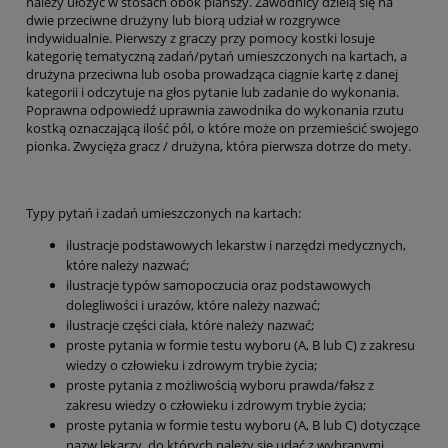
należy ułożyć w stosach obok planszy. Zawodnicy dzielą się na
dwie przeciwne drużyny lub biorą udział w rozgrywce
indywidualnie. Pierwszy z graczy przy pomocy kostki losuje
kategorię tematyczną zadań/pytań umieszczonych na kartach, a
drużyna przeciwna lub osoba prowadząca ciągnie kartę z danej
kategorii i odczytuje na głos pytanie lub zadanie do wykonania.
Poprawna odpowiedź uprawnia zawodnika do wykonania rzutu
kostką oznaczającą ilość pól, o które może on przemieścić swojego
pionka. Zwycięża gracz / drużyna, która pierwsza dotrze do mety.
Typy pytań i zadań umieszczonych na kartach:
ilustracje podstawowych lekarstw i narzędzi medycznych,
które należy nazwać;
ilustracje typów samopoczucia oraz podstawowych
dolegliwości i urazów, które należy nazwać;
ilustracje części ciała, które należy nazwać;
proste pytania w formie testu wyboru (A, B lub C) z zakresu
wiedzy o człowieku i zdrowym trybie życia;
proste pytania z możliwością wyboru prawda/fałsz z
zakresu wiedzy o człowieku i zdrowym trybie życia;
proste pytania w formie testu wyboru (A, B lub C) dotyczące
nazw lekarzy, do których należy się udać z wybranymi