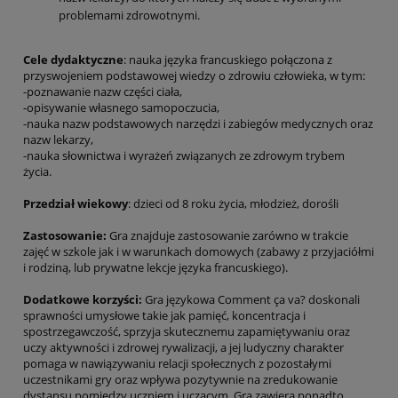
problemami zdrowotnymi.
Cele dydaktyczne
: nauka języka francuskiego połączona z
przyswojeniem podstawowej wiedzy o zdrowiu człowieka, w tym:
-poznawanie nazw części ciała,
-opisywanie własnego samopoczucia,
-nauka nazw podstawowych narzędzi i zabiegów medycznych oraz
nazw lekarzy,
-nauka słownictwa i wyrażeń związanych ze zdrowym trybem
życia.
Przedział wiekowy
: dzieci od 8 roku życia, młodzież, dorośli
Zastosowanie:
Gra znajduje zastosowanie zarówno w trakcie
zajęć w szkole jak i w warunkach domowych (zabawy z przyjaciółmi
i rodziną, lub prywatne lekcje języka francuskiego).
Dodatkowe korzyści:
Gra językowa Comment ça va? doskonali
sprawności umysłowe takie jak pamięć, koncentracja i
spostrzegawczość, sprzyja skutecznemu zapamiętywaniu oraz
uczy aktywności i zdrowej rywalizacji, a jej ludyczny charakter
pomaga w nawiązywaniu relacji społecznych z pozostałymi
uczestnikami gry oraz wpływa pozytywnie na zredukowanie
dystansu pomiędzy uczniem i uczącym. Gra zawiera ponadto