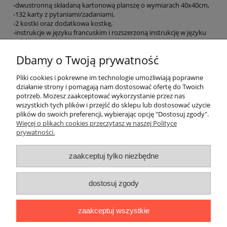
-dwustronną składaną kartonową planszę o wymiarach 40x40cm,
-132 karty z pytaniami/zadaniami,
-2 kostki oraz dodatkowa kostkę,
-instrukcje w języku francuskim i rozszerzoną instrukcję w języku
polskim.
Dbamy o Twoją prywatność
EAN: 9788853622778
Pliki cookies i pokrewne im technologie umożliwiają poprawne
działanie strony i pomagają nam dostosować ofertę do Twoich
potrzeb. Możesz zaakceptować wykorzystanie przez nas
O nas
wszystkich tych plików i przejść do sklepu lub dostosować użycie
plików do swoich preferencji, wybierając opcję "Dostosuj zgody".
Płatności i dostawa
Więcej o plikach cookies przeczytasz w naszej Polityce
prywatności.
Moje konto
zaakceptuj tylko niezbędne
dostosuj zgody
"Romanista" Internetowa Księgarnia Językowa 2025
Wszystko, czego potrzebujesz do nauki języków romańskich
zaakceptuj wszystkie
Ul. Bolesława Limanowskiego 102 lok. 45, 91-042 Łódź |
+48 730
424 186
|
biuro@romanista.edu.pl