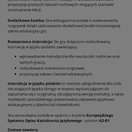
propozycje prostych ćwiczeń ruchowych mogących stanowić
urozmaicenie lekcji.
Dodatkowa kostka:
Gra wzbogacona została o nowe warianty
rozgrywek dzięki zastosowaniu dodatkowej kostki rozszerzającej
zakres edukacyjny gry.
Rozszerzona instrukcja:
Do gry dołączono rozbudowaną
instrukcję w języku polskim zawierającą:
wprowadzenie metodyczne dla nauczycieli, rodziców oraz
samych graczy,
rozbudowane scenariusze rozgrywek,
propozycje zabaw i ćwiczeń edukacyjnych.
Instrukcja w języku polskim
to również udogodnienie dla osób
nie znających języka obcego w stopniu wystarczającym do
zapoznania się z oryginalną, obcojęzyczną wersją instrukcji, a także
możliwość samodzielnego pokierowania zabawami językowo-
edukacyjnymi z dziećmi lub rówieśnikami.
Gra opracowana została w oparciu o kryteria
Europejskiego
Systemu Opisu Kształcenia Językowego
- poziom
A2-B1
Zestaw zawiera: