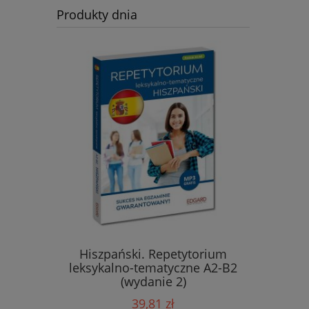
Produkty dnia
eksykalno-
Hiszpański. Repetytorium
Fran
danie 2)
leksykalno-tematyczne A2-B2
(wydanie 2)
39,81 zł