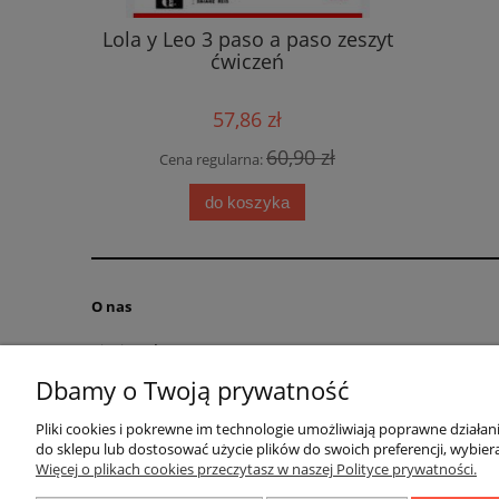
nik +DVD-
Lola y Leo 3 paso a paso zeszyt
Ri
ital
ćwiczeń
57,86 zł
 zł
60,90 zł
Cena regularna:
Cena
do koszyka
O nas
Kim jesteśmy?
Kontakt
Dbamy o Twoją prywatność
RODO obowiązek informacyjny
Pliki cookies i pokrewne im technologie umożliwiają poprawne działa
Blog
do sklepu lub dostosować użycie plików do swoich preferencji, wybiera
Regulamin
Więcej o plikach cookies przeczytasz w naszej Polityce prywatności.