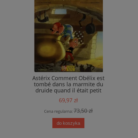
ings
Astérix Comment Obélix est
tombé dans la marmite du
druide quand il était petit
69,97 zł
 zł
73,50 zł
Cena regularna:
do koszyka