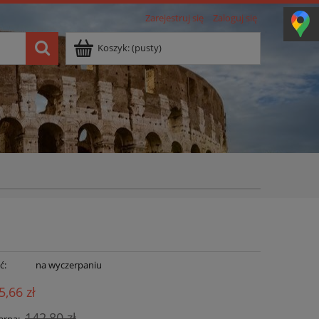
Zarejestruj się
Zaloguj się
Koszyk:
(pusty)
ć:
na wyczerpaniu
5,66 zł
142,80 zł