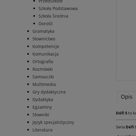
Przedszkole
Szkoła Podstawowa
Szkoła Średnia
Dorośli
Gramatyka
Słownictwo
Kompetencje
Komunikacja
Ortografia
Rozmówki
Samouczki
Multimedia
Gry dydaktyczne
Opis
Dydaktyka
Egzaminy
Défi 5
to k
Słowniki
Język specjalistyczny
Seria
Défi
t
Literatura