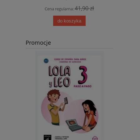
 zł
41,90 zł
Cena regularna:
Cen
do koszyka
Promocje