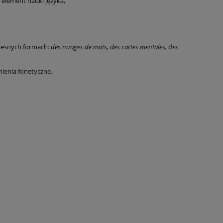
 element nauki języka,
zesnych formach:
des nuages de mots, des cartes mentales, des
ienia fonetyczne.