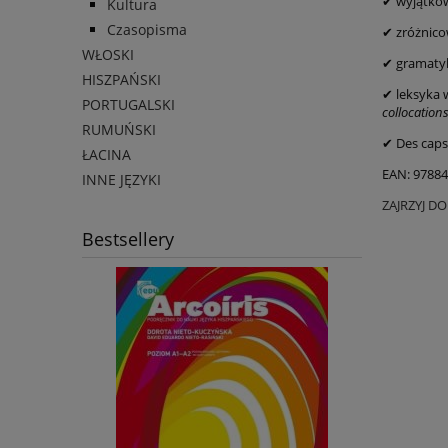
✔ wyjątkow
Kultura
Czasopisma
✔ zróżnico
WŁOSKI
✔ gramatyk
HISZPAŃSKI
✔ leksyka 
PORTUGALSKI
collocation
RUMUŃSKI
✔ Des caps
ŁACINA
EAN: 9788
INNE JĘZYKI
ZAJRZYJ D
Bestsellery