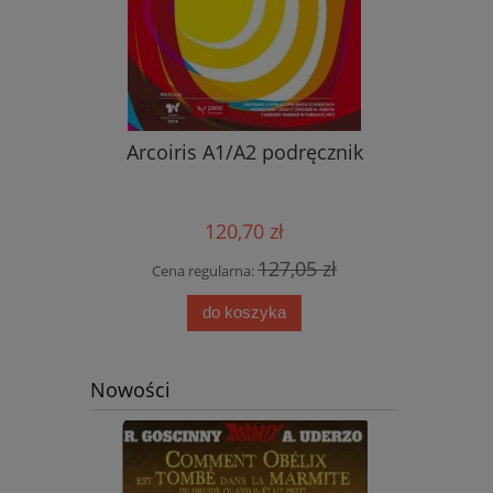
nik ucznia
Arcoiris A1/A2 podręcznik
Nowy ję
przyjemn
aud
120,70 zł
0 zł
127,05 zł
Cena regularna:
Cena
do koszyka
Nowości