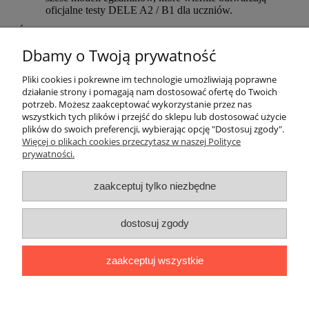
oficjalne testy DELE A2 / B1 dla uczniów.
Ścieżki audio są dostępne bezpłatnie w Internecie.
Dbamy o Twoją prywatność
EAN: 9788490816776
Pliki cookies i pokrewne im technologie umożliwiają poprawne
działanie strony i pomagają nam dostosować ofertę do Twoich
potrzeb. Możesz zaakceptować wykorzystanie przez nas
O nas
wszystkich tych plików i przejść do sklepu lub dostosować użycie
plików do swoich preferencji, wybierając opcję "Dostosuj zgody".
Płatności i dostawa
Więcej o plikach cookies przeczytasz w naszej Polityce
prywatności.
Moje konto
zaakceptuj tylko niezbędne
dostosuj zgody
"Romanista" Internetowa Księgarnia Językowa 2025
Wszystko, czego potrzebujesz do nauki języków romańskich
zaakceptuj wszystkie
Ul. Bolesława Limanowskiego 102 lok. 45, 91-042 Łódź |
+48 730
424 186
|
biuro@romanista.edu.pl
pokaż pełną wersję strony