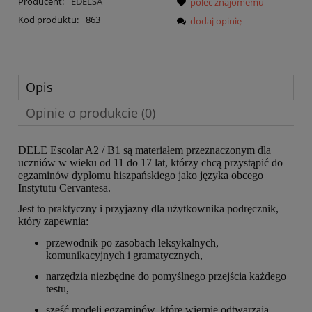
Producent:
EDELSA
poleć znajomemu
Kod produktu:
863
dodaj opinię
Opis
Opinie o produkcie (0)
DELE Escolar A2 / B1 są materiałem przeznaczonym dla
uczniów w wieku od 11 do 17 lat, którzy chcą przystąpić do
egzaminów dyplomu hiszpańskiego jako języka obcego
Instytutu Cervantesa.
Jest to praktyczny i przyjazny dla użytkownika podręcznik,
który zapewnia:
przewodnik po zasobach leksykalnych,
komunikacyjnych i gramatycznych,
narzędzia niezbędne do pomyślnego przejścia każdego
testu,
sześć modeli egzaminów, które wiernie odtwarzają