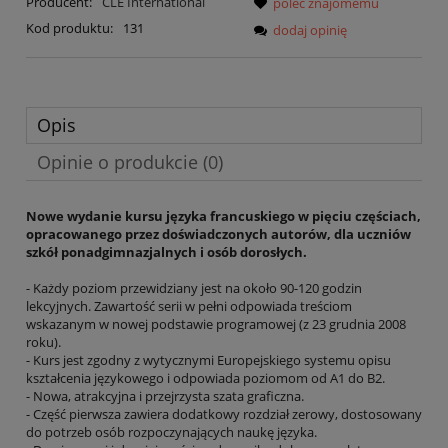
Producent:
CLE International
poleć znajomemu
Kod produktu:
131
dodaj opinię
Opis
Opinie o produkcie (0)
Nowe wydanie kursu języka francuskiego w pięciu częściach,
opracowanego przez doświadczonych autorów, dla uczniów
szkół ponadgimnazjalnych i osób dorosłych.
- Każdy poziom przewidziany jest na około 90-120 godzin
lekcyjnych. Zawartość serii w pełni odpowiada treściom
wskazanym w nowej podstawie programowej (z 23 grudnia 2008
roku).
- Kurs jest zgodny z wytycznymi Europejskiego systemu opisu
kształcenia językowego i odpowiada poziomom od A1 do B2.
- Nowa, atrakcyjna i przejrzysta szata graficzna.
- Część pierwsza zawiera dodatkowy rozdział zerowy, dostosowany
do potrzeb osób rozpoczynających naukę języka.