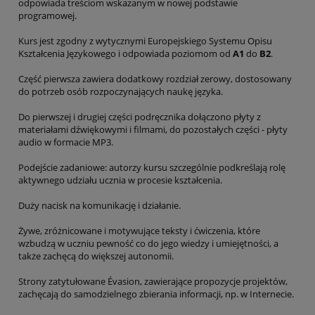
odpowiada treściom wskazanym w nowej podstawie
programowej.
Kurs jest zgodny z wytycznymi Europejskiego Systemu Opisu
Kształcenia Językowego i odpowiada poziomom od
A1
do
B2
.
Część pierwsza zawiera dodatkowy rozdział zerowy, dostosowany
do potrzeb osób rozpoczynających naukę języka.
Do pierwszej i drugiej części podręcznika dołączono płyty z
materiałami dźwiękowymi i filmami, do pozostałych części - płyty
audio w formacie MP3.
Podejście zadaniowe: autorzy kursu szczególnie podkreślają rolę
aktywnego udziału ucznia w procesie kształcenia.
Duży nacisk na komunikację i działanie.
Żywe, zróżnicowane i motywujące teksty i ćwiczenia, które
wzbudzą w uczniu pewność co do jego wiedzy i umiejętności, a
także zachęcą do większej autonomii.
Strony zatytułowane Évasion, zawierające propozycje projektów,
zachęcają do samodzielnego zbierania informacji, np. w Internecie.