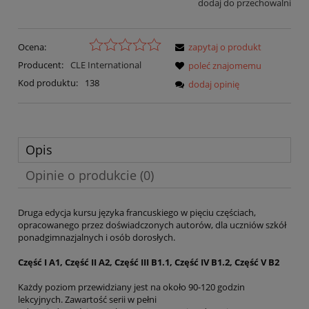
dodaj do przechowalni
Ocena:
zapytaj o produkt
Producent:
CLE International
poleć znajomemu
Kod produktu:
138
dodaj opinię
Opis
Opinie o produkcie (0)
Druga edycja kursu języka francuskiego w pięciu częściach,
opracowanego przez doświadczonych autorów, dla uczniów szkół
ponadgimnazjalnych i osób dorosłych.
Część I A1, Część II A2, Część III B1.1, Część IV B1.2, Część V B2
Każdy poziom przewidziany jest na około 90-120 godzin
lekcyjnych. Zawartość serii w pełni