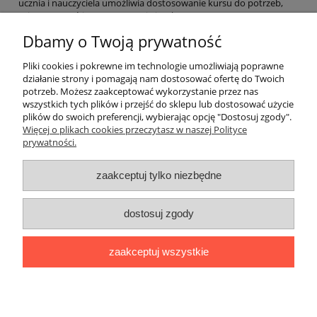
ucznia i nauczyciela umożliwia dostosowanie kursu do potrzeb,
zainteresowań i zaawansowania językowego grupy.
Dbamy o Twoją prywatność
EAN: 9782017114741
Pliki cookies i pokrewne im technologie umożliwiają poprawne
działanie strony i pomagają nam dostosować ofertę do Twoich
potrzeb. Możesz zaakceptować wykorzystanie przez nas
O nas
wszystkich tych plików i przejść do sklepu lub dostosować użycie
plików do swoich preferencji, wybierając opcję "Dostosuj zgody".
Płatności i dostawa
Więcej o plikach cookies przeczytasz w naszej Polityce
prywatności.
Moje konto
zaakceptuj tylko niezbędne
dostosuj zgody
"Romanista" Internetowa Księgarnia Językowa 2025
Wszystko, czego potrzebujesz do nauki języków romańskich
zaakceptuj wszystkie
Ul. Bolesława Limanowskiego 102 lok. 45, 91-042 Łódź |
+48 730
424 186
|
biuro@romanista.edu.pl
pokaż pełną wersję strony
;