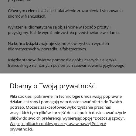
Głównym celem książki jest ułatwienie zrozumienia i stosowania
idiomów francuskich.
Wyrażenia idiomatyczne są objaśnione w sposób prosty i
przystępny. Każde wyrażanie zostało przedstawione w zdaniu.
Na końcu książki znajduje się indeks wszystkich wyrażeń
idiomatycznych w porządku alfabetycznym.
Książka stanowi świetną pomoc dla osób uczących się języka
francuskiego na różnych poziomach zaawansowania językowego.
EAN:
9782090395143
Dbamy o Twoją prywatność
ZAJRZYJ DO ŚRODKA
Pliki cookies i pokrewne im technologie umożliwiają poprawne
działanie strony i pomagają nam dostosować ofertę do Twoich
potrzeb. Możesz zaakceptować wykorzystanie przez nas
O nas
wszystkich tych plików i przejść do sklepu lub dostosować użycie
plików do swoich preferencji, wybierając opcję "Dostosuj zgody".
Płatności i dostawa
Więcej o plikach cookies przeczytasz w naszej Polityce
prywatności.