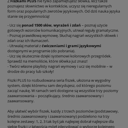
Z
Fiszkami PLUS
nie tylko zapamiętujesz słówka, lecz także
poznajesz słownictwo w kontekście, uczysz się nieregularnych
form oraz popularnych zwrotów językowych. Od dziś nauka języka
stanie się przyjemnością!
- Ucz się
ponad 1500 słów, wyrażeń i zdań
– poznaj użycie
gotowych wzorców komunikacyjnych, utrwal reguły gramatyczne.
- Poznaj prawidłową wymowę. Słuchaj nagrań wszystkich słówek i
zdań oraz ich tłumaczeń.
- Utrwalaj materiał z
ćwiczeniami i grami językowymi
dostępnymi w programie (do pobrania).
- Ucz się skutecznie dzięki systemowi kolorowych przegródek.
Sprawdź na memoliście, które słówka już znasz!
- Twórz własne playlisty nagrań wymowy i ucz się mobilnie – w
drodze do pracy lub szkoły!
Fiszki PLUS to rozbudowana seria fiszek, ułożona w wygodny
system, dzięki któremu sam decydujesz, od którego poziomu
zacząć naukę. W ramach serii dostępne są wszystkie trzy poziomy
zaawansowania – początkujący, średnio zaawansowany i
zaawansowany.
Aby ułatwić wybór fiszek, każdy z trzech poziomów (podstawowy,
średnio zaawansowany i zaawansowany) podzielono na trzy
kolejne zestawy: 1, 2, 3 tak byś jak najlepiej dobrał najlepsze dla
siebie fiszki i z łatwością mógł zdecydować o wyborze kolejnego