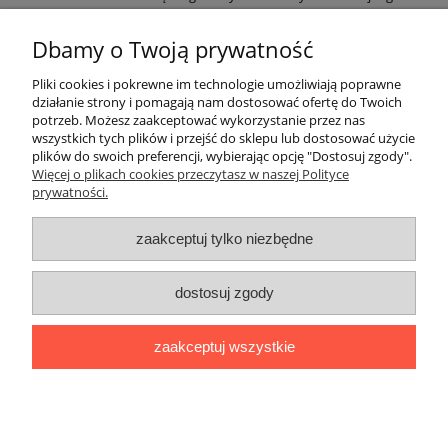
zestawu.
Dbamy o Twoją prywatność
EAN: 9788377885307
Pliki cookies i pokrewne im technologie umożliwiają poprawne
działanie strony i pomagają nam dostosować ofertę do Twoich
potrzeb. Możesz zaakceptować wykorzystanie przez nas
O nas
wszystkich tych plików i przejść do sklepu lub dostosować użycie
plików do swoich preferencji, wybierając opcję "Dostosuj zgody".
Płatności i dostawa
Więcej o plikach cookies przeczytasz w naszej Polityce
prywatności.
Moje konto
zaakceptuj tylko niezbędne
dostosuj zgody
"Romanista" Internetowa Księgarnia Językowa 2025
Wszystko, czego potrzebujesz do nauki języków romańskich
zaakceptuj wszystkie
Ul. Bolesława Limanowskiego 102 lok. 45, 91-042 Łódź |
+48 730
424 186
|
biuro@romanista.edu.pl
pokaż pełną wersję strony
;