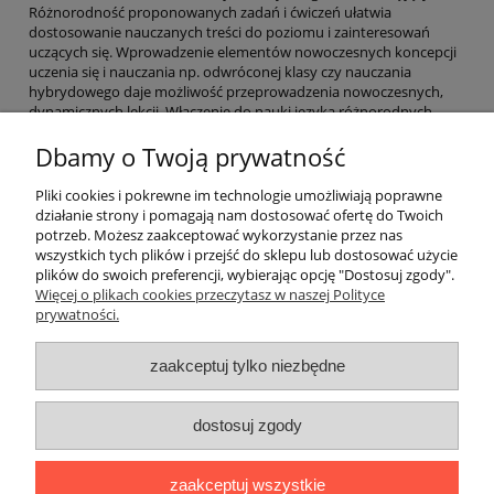
Różnorodność proponowanych zadań i ćwiczeń ułatwia
dostosowanie nauczanych treści do poziomu i zainteresowań
uczących się. Wprowadzenie elementów nowoczesnych koncepcji
uczenia się i nauczania np. odwróconej klasy czy nauczania
hybrydowego daje możliwość przeprowadzenia nowoczesnych,
dynamicznych lekcji. Włączenie do nauki języka różnorodnych
narzędzi cyfrowych pozwala na uzupełnienie tradycyjnego toku
Dbamy o Twoją prywatność
zajęć o przestrzeń wirtualną, podnosząc motywację do nauki.
Pliki cookies i pokrewne im technologie umożliwiają poprawne
działanie strony i pomagają nam dostosować ofertę do Twoich
potrzeb. Możesz zaakceptować wykorzystanie przez nas
O nas
wszystkich tych plików i przejść do sklepu lub dostosować użycie
plików do swoich preferencji, wybierając opcję "Dostosuj zgody".
Płatności i dostawa
Więcej o plikach cookies przeczytasz w naszej Polityce
prywatności.
Moje konto
zaakceptuj tylko niezbędne
dostosuj zgody
"Romanista" Internetowa Księgarnia Językowa 2025
Wszystko, czego potrzebujesz do nauki języków romańskich
zaakceptuj wszystkie
Ul. Bolesława Limanowskiego 102 lok. 45, 91-042 Łódź |
+48 730