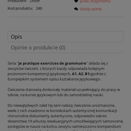
Producent:
Didier
poleć znajomemu
Kod produktu:
240
dodaj opinię
Opis
Opinie o produkcie (0)
Seria "
Je pratique exercices de grammaire
" składa się z
zeszytów ćwiczeń, z ktorych każdy odpowiada kolejnym
poziomom kompetencji językowych,
A1
,
A2
,
B1
zgodnie z
Europejskim systemem opisu kształcenia językowego.
Ćwiczenia stanowią doskonały materiał uzupełniający do pracy w
szkole, na kursie językowym lub do samodzielnej nauki.
Do niewątpliwych zalet tej serii należą: ćwiczenia urozmaicone,
wiele z nich osadzono w kontekstach autentycznej komunikacji
różnorodne dokumenty autentyczne, odpowiedni zakres
słownictwa 19 arkuszy ewaluacyjnych umożliwiających samoocenę
postępów w nauce na końcu zeszytu zamieszczono kompendium