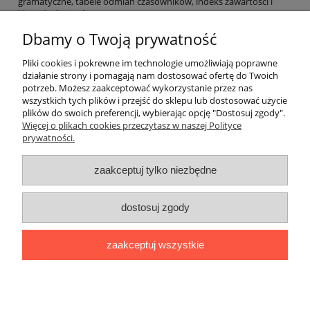
gramatyczne, tabele odmian czasowników, indeks zawartości i
klucz do ćwiczeń.
Dbamy o Twoją prywatność
EAN: 9782278058211
Pliki cookies i pokrewne im technologie umożliwiają poprawne
działanie strony i pomagają nam dostosować ofertę do Twoich
potrzeb. Możesz zaakceptować wykorzystanie przez nas
O nas
wszystkich tych plików i przejść do sklepu lub dostosować użycie
plików do swoich preferencji, wybierając opcję "Dostosuj zgody".
Płatności i dostawa
Więcej o plikach cookies przeczytasz w naszej Polityce
prywatności.
Moje konto
zaakceptuj tylko niezbędne
dostosuj zgody
"Romanista" Internetowa Księgarnia Językowa 2025
Wszystko, czego potrzebujesz do nauki języków romańskich
zaakceptuj wszystkie
Ul. Bolesława Limanowskiego 102 lok. 45, 91-042 Łódź |
+48 730
424 186
|
biuro@romanista.edu.pl
pokaż pełną wersję strony
;